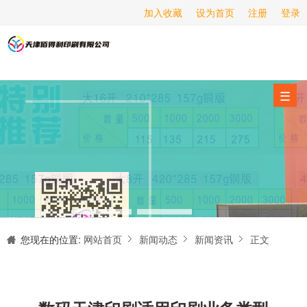
加入收藏
设为首页
注册
登录
画册印刷
海报印刷
服务项目
☰
经营范围
设备展示
新闻动态
关于我们
天津印刷厂是集设计制作、印刷、后期加工为一体的的专业印刷综合服务商。我们一直严格把好印刷品的质量关,为您提供产品样本、精美画册、包装盒、书刊杂志,说明书、报价单、海报、企业年报、手提袋、封套单页、宣传单页、折页、信纸、信封、名片、入(出)库单、无碳复写、表格单据、纸杯、喷绘、商场布展、拱门气球、桁架租赁、超薄灯箱等服务。
联系我们
您现在的位置:
网站首页
新闻动态
新闻资讯
正文