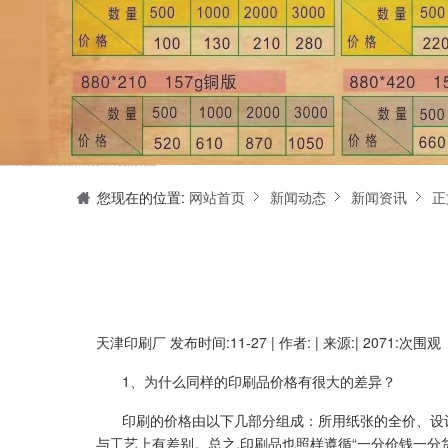
天津印刷厂是集设计制作、印刷、后期加工为一体的的专业印刷综合服务商。我们一直严格把好印刷品的质量关,为您提供产品样本、精美画册、包装盒、书刊杂志,说明书、报价单、海报、企业年报、手提袋、封套单页、宣传单页、折页、信纸、信封、名片、入(出)库单、无碳复写、表格单据、纸杯、喷绘、商场布展、拱门气球、桁架租赁、超薄灯箱等服务。
您现在的位置:
网站首页
新闻动态
新闻资讯
正
天津印刷厂
发布时间:11-27 | 作者: | 来源:| 2071:次围观
1、为什么同样的印刷品价格有很大的差异？
印刷的价格由以下几部分组成：所用纸张的全价、设
与工艺上有差别。总之,印刷品也照样遵循“一分价钱一分