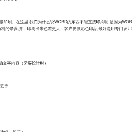
接印刷。在这里,我们为什么说WORD的东西不能直接印刷呢,是因为WO
误,并且印刷出来色差更大。客户要做彩色印品,最好是用专门设计软件来做,如：,Co
正确文字内容（需要设计时）
工艺等
、烫银、印花；