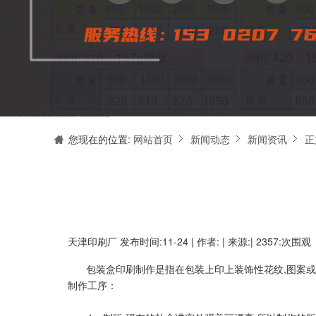
天津印刷厂是集设计制作、印刷、后期加工为一体的的专业印刷综合服务商。我们一直严格把好印刷品的质量关,为您提供产品样本、精美画册、包装盒、书刊杂志,说明书、报价单、海报、企业年报、手提袋、封套单页、宣传单页、折页、信纸、信封、名片、入(出)库单、无碳复写、表格单据、纸杯、喷绘、商场布展、拱门气球、桁架租赁、超薄灯箱等服务。
您现在的位置:
网站首页
新闻动态
新闻资讯
正
天津印刷厂
发布时间:11-24 | 作者: | 来源:| 2357:次围观
包装盒印刷制作是指在包装上印上装饰性花纹,图案
制作工序：