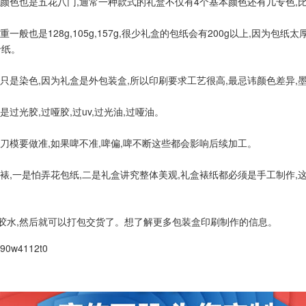
色也是五花八门,通常一种款式的礼盒不仅有4个基本颜色还有几专色,比
也是128g,105g,157g,很少礼盒的包纸会有200g以上,因为包
卡纸。
是染色,因为礼盒是外包装盒,所以印刷要求工艺很高,最忌讳颜色差异,
光胶,过哑胶,过uv,过光油,过哑油。
模要做准,如果啤不准,啤偏,啤不断这些都会影响后续加工。
裱,一是怕弄花包纸,二是礼盒讲究整体美观,礼盒裱纸都必须是手工制作,
胶水,然后就可以打包交货了。想了解更多包装盒印刷制作的信息。
390w4112t0