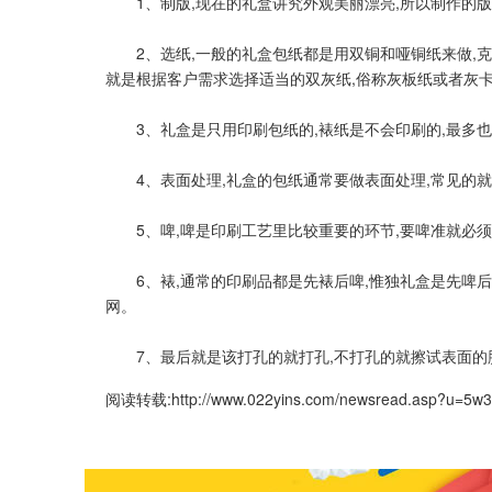
1、制版,现在的礼盒讲究外观美丽漂亮,所以制作的版颜
2、选纸,一般的礼盒包纸都是用双铜和哑铜纸来做,克重一般
就是根据客户需求选择适当的双灰纸,俗称灰板纸或者灰
3、礼盒是只用印刷包纸的,裱纸是不会印刷的,最多也只
4、表面处理,礼盒的包纸通常要做表面处理,常见的就是过
5、啤,啤是印刷工艺里比较重要的环节,要啤准就必须刀
6、裱,通常的印刷品都是先裱后啤,惟独礼盒是先啤后
网。
7、最后就是该打孔的就打孔,不打孔的就擦试表面的
阅读转载:
http://www.022yins.com/newsread.asp?u=5w