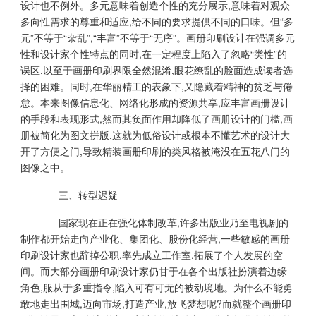
设计也不例外。多元意味着创造个性的充分展示,意味着对观众
多向性需求的尊重和适应,给不同的要求提供不同的口味。但“多
元”不等于“杂乱”,“丰富”不等于“无序”。画册印刷设计在强调多元
性和设计家个性特点的同时,在一定程度上陷入了忽略“类性”的
误区,以至于画册印刷界限全然混淆,眼花缭乱的脸面造成读者选
择的困难。同时,在华丽精工的表象下,又隐藏着精神的贫乏与倦
怠。本来图像信息化、网络化形成的资源共享,应丰富画册设计
的手段和表现形式,然而其负面作用却降低了画册设计的门槛,画
册被简化为图文拼版,这就为低俗设计或根本不懂艺术的设计大
开了方便之门,导致精装画册印刷的类风格被淹没在五花八门的
图像之中。
三、转型迟疑
国家现在正在强化体制改革,许多出版业乃至电视剧的
制作都开始走向产业化、集团化、股份化经营,一些敏感的画册
印刷设计家也辞掉公职,率先成立工作室,拓展了个人发展的空
间。而大部分画册印刷设计家仍甘于在各个出版社扮演着边缘
角色,服从于多重指令,陷入可有可无的被动境地。为什么不能勇
敢地走出围城,迈向市场,打造产业,放飞梦想呢?而就整个画册印