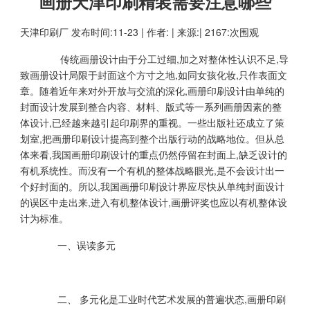
画册天津印刷精装需要注意哪些
天津印刷厂
发布时间:11-23 | 作者: | 来源:| 2167:次围观
传统画册设计由于分工过细,加之对整体性认识不足,导
致画册设计局限于封面这个方寸之地,如同女孩化妆,只作表面文
章。随着近年来对外开放与交流的深化,画册印刷设计由单纯的
封面设计发展到整合内容、材料、版式等一系列画册因素的整
体设计,已经越来越引起印刷界的重视。一些出版社还成立了策
划室,把画册印刷设计提高到整个出版行动的战略地位。但从总
体来看,我国画册印刷设计的重点仍然停留在封面上,缺乏设计的
有机系统性。而没有一个有机的整体战略眼光,是不会设计出一
个好封面的。所以,我国画册印刷设计界应尽快从单纯封面设计
的误区中走出来,进入有机整体设计,画册评奖也应以有机整体设
计为标准。
一、误读多元
二、 多元化是工业时代艺术发展的普遍状态,画册印刷