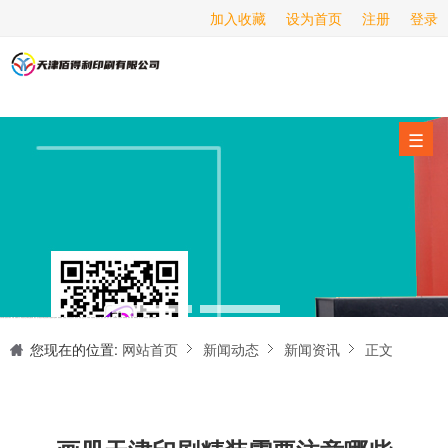
加入收藏
设为首页
注册
登录
画册印刷
海报印刷
服务项目
☰
经营范围
设备展示
新闻动态
关于我们
天津印刷厂是集设计制作、印刷、后期加工为一体的的专业印刷综合服务商。我们一直严格把好印刷品的质量关,为您提供产品样本、精美画册、包装盒、书刊杂志,说明书、报价单、海报、企业年报、手提袋、封套单页、宣传单页、折页、信纸、信封、名片、入(出)库单、无碳复写、表格单据、纸杯、喷绘、商场布展、拱门气球、桁架租赁、超薄灯箱等服务。
联系我们
您现在的位置:
网站首页
新闻动态
新闻资讯
正文