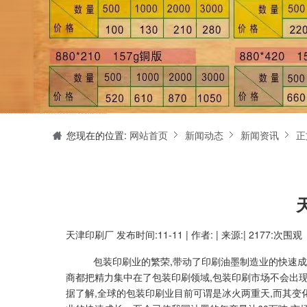
天津印刷厂是集设计制作、印刷、后期加工为一体的的专业印刷综合服务商。我们一直严格把好印刷品的质量关,为您提供产品样本、精美画册、包装盒、书刊杂志,说明书、报价单、海报、企业年报、手提袋、封套单页、宣传单页、折页、信纸、信封、名片、入(出)库单、无碳复写、表格单据、纸杯、喷绘、商场布展、拱门气球、桁架租赁、超薄灯箱等服务。
您现在的位置:
网站首页
新闻动态
新闻资讯
正
天津印刷厂
发布时间:11-11 | 作者: | 来源:| 2177:次围观
包装印刷业的繁荣,带动了印刷油墨制造业的快速成
商都把精力集中在了包装印刷领域,包装印刷市场不会出
据了解,全球的包装印刷业目前可谓是冰火两重天,而其变