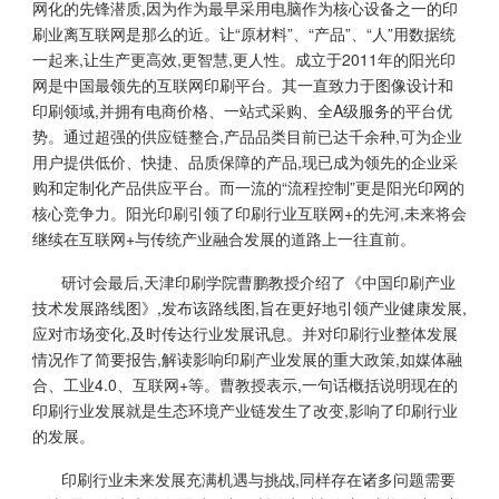
网化的先锋潜质,因为作为最早采用电脑作为核心设备之一的印
刷业离互联网是那么的近。让“原材料”、“产品”、“人”用数据统
一起来,让生产更高效,更智慧,更人性。成立于2011年的阳光印
网是中国最领先的互联网印刷平台。其一直致力于图像设计和
印刷领域,并拥有电商价格、一站式采购、全A级服务的平台优
势。通过超强的供应链整合,产品品类目前已达千余种,可为企业
用户提供低价、快捷、品质保障的产品,现已成为领先的企业采
购和定制化产品供应平台。而一流的“流程控制”更是阳光印网的
核心竞争力。阳光印刷引领了印刷行业互联网+的先河,未来将会
继续在互联网+与传统产业融合发展的道路上一往直前。
研讨会最后,天津印刷学院曹鹏教授介绍了《中国印刷产业
技术发展路线图》,发布该路线图,旨在更好地引领产业健康发展,
应对市场变化,及时传达行业发展讯息。并对印刷行业整体发展
情况作了简要报告,解读影响印刷产业发展的重大政策,如媒体融
合、工业4.0、互联网+等。曹教授表示,一句话概括说明现在的
印刷行业发展就是生态环境产业链发生了改变,影响了印刷行业
的发展。
印刷行业未来发展充满机遇与挑战,同样存在诸多问题需要