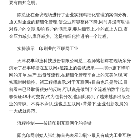
要有自知之明。
陈总还在会议现场进行了企业实施精细化管理的案例分析,
通关对企业的精细化管理,使企业库容整体下降,同时并没有耽误
对客户的交期,影响客户的满意度,要从细节上,小的点上入口,资
金压力减少,库容减少。这是精细化推进的一个过程。
实操演示—印刷业的互联网工业
天津易丰印捷科技股份有限公司总工程师褚朝辉在现场亲身
演示了易丰印捷在互联网+道路上的尝试成果——演示旗下蜂印
网的开单,生产,出货等流程,在精细化管理平台上的完美体现,可
实现时时操控。褚工程师表示,对于互联网+目前也只是尝试,目
前看来已经取得很好的反响,可以说是做到了全流程的数字化,能
够保证48小时交货,代为包装分发,也因此得到了越来越多出版企
业的青睐。不得不承认,这也是互联网+背景下,企业创新发展的
一大成就典范。
流程控制——传统印刷互联网化的关键
阳光印网创始人张红梅首先表示印刷业最具有成为工业互联