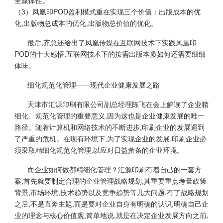
全媒体性。
（3）凤凰印POD盈利模式重在实现三个价值：出版成本的优
化,出版物总成本的优化,出版物总价值的优化。
最后,齐总还给出了凤凰传媒在互联网技术下实践凤凰印
POD的十大感悟,互联网技术下的按需出版本质如何还需要细细
体味。
细化规范化管理——现代企业健康发展之路
天津市汇源印刷有限公司副总经理陈飞在会上解读了企业精
细化、规范化管理的重要意义,因为这也是企业健康发展的唯一
路径。随着计算机和网络技术的不断进步,印刷企业的发展遇到
了严重的危机。在现有环境下,为了实现企业的发展,印刷企业必
须采取精细化规范化管理,以应对日益萧条的企业环境。
而企业如何做都精细化管理？汇源印刷有着自己的一套方
案,首先就要制定合理的企业管理战略规划,其重要重点考量政策
背景,市场环境,技术趋势以及竞争趋势等几大问题,有了战略规划
之后,不是直奔主题,而是要对企业自身有明确的认识,明确自己企
业的理念与核心价值观,简单地说,就是在决定企业发展方向之前,