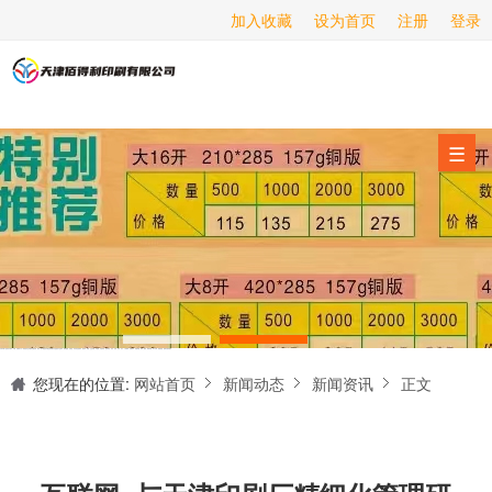
加入收藏
设为首页
注册
登录
画册印刷
海报印刷
服务项目
☰
经营范围
设备展示
新闻动态
关于我们
天津印刷厂是集设计制作、印刷、后期加工为一体的的专业印刷综合服务商。我们一直严格把好印刷品的质量关,为您提供产品样本、精美画册、包装盒、书刊杂志,说明书、报价单、海报、企业年报、手提袋、封套单页、宣传单页、折页、信纸、信封、名片、入(出)库单、无碳复写、表格单据、纸杯、喷绘、商场布展、拱门气球、桁架租赁、超薄灯箱等服务。
联系我们
您现在的位置:
网站首页
新闻动态
新闻资讯
正文