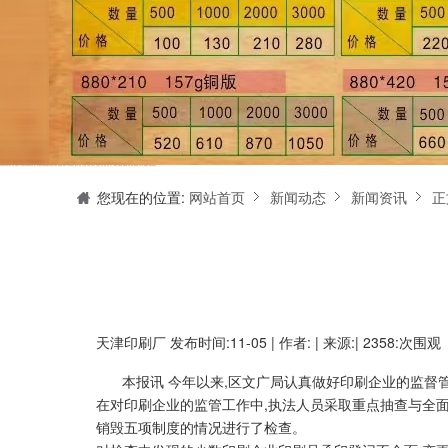
天津印刷厂是集设计制作、印刷、后期加工为一体的的专业印刷综合服务商。我们一直严格把好印刷品的质量关,为您提供产品样本、精美画册、包装盒、书刊杂志,说明书、报价单、海报、企业年报、手提袋、封套单页、宣传单页、折页、信纸、信封、名片、入(出)库单、无碳复写、表格单据、纸杯、喷绘、商场布展、拱门气球、桁架租赁、超薄灯箱等服务。
您现在的位置:
网站首页
新闻动态
新闻资讯
正
天津印刷厂
发布时间:11-05 | 作者: | 来源:| 2358:次围观
本报讯 今年以来,区文广局认真做好印刷企业的监督管
在对印刷企业的监管工作中,执法人员采取重点抽查与全
销毁五项制度的情况进行了检查。