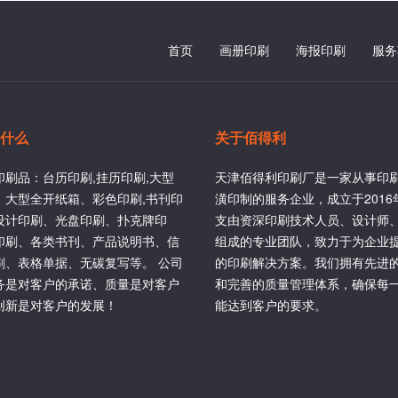
首页
画册印刷
海报印刷
服务
什么
关于佰得利
印刷品：台历印刷,挂历印刷,大型
天津佰得利印刷厂是一家从事印
、大型全开纸箱、彩色印刷,书刊印
潢印制的服务企业，成立于201
设计印刷、光盘印刷、扑克牌印
支由资深印刷技术人员、设计师
印刷、各类书刊、产品说明书、信
组成的专业团队，致力于为企业
刷、表格单据、无碳复写等。 公司
的印刷解决方案。我们拥有先进
务是对客户的承诺、质量是对客户
和完善的质量管理体系，确保每
创新是对客户的发展！
能达到客户的要求。