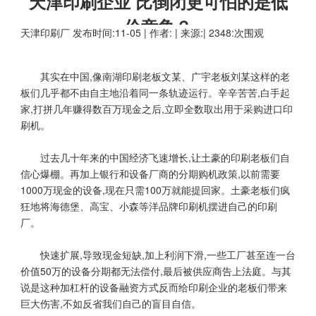
天津印刷企业 比倒闭更可怕的是低
价竞争？
天津印刷厂
发布时间:11-05 | 作者: | 来源:| 2348:次围观
其实在中国,像南湖印刷老板文某、广宇老板刘某这样的老
板们几乎都不由自主地沿着同一条轨迹运行。辛辛苦苦,白手起
家,打拼几年赚得数百万现金之后,立即全数取出用于采购进口印
刷机。
过去几十年来的中国经济飞速增长,让土豪的印刷老板们自
信心爆棚。再加上银行和设备厂商的分期购机政策,以前需要
1000万现金的设备,现在只需100万就能提回家。土豪老板们疯
狂地将海德堡、高宝、小森等洋品牌印刷机摆进自己的印刷
厂。
快速扩展,导致现金短缺,加上利润下滑,一些工厂甚至连一台
价值50万的设备分期都无法偿付,最后被供应商告上法庭。与其
说是这种加杠杆的设备融资方式反而给印刷企业的老板们带来
巨大伤害,不如反省我们自己的盲目自信。