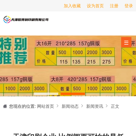
加入收藏
设为首页
注册
登录
画册印刷
海报印刷
服务项目
☰
经营范围
设备展示
新闻动态
关于我们
天津印刷厂是集设计制作、印刷、后期加工为一体的的专业印刷综合服务商。我们一直严格把好印刷品的质量关,为您提供产品样本、精美画册、包装盒、书刊杂志,说明书、报价单、海报、企业年报、手提袋、封套单页、宣传单页、折页、信纸、信封、名片、入(出)库单、无碳复写、表格单据、纸杯、喷绘、商场布展、拱门气球、桁架租赁、超薄灯箱等服务。
联系我们
您现在的位置:
网站首页
新闻动态
新闻资讯
正文