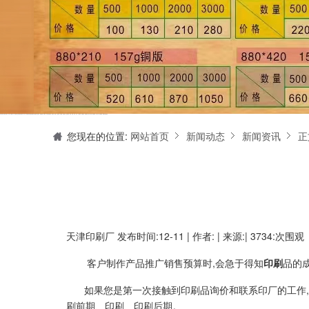
天津印刷厂是集设计制作、印刷、后期加工为一体的的专业印刷综合服务商。我们一直严格把好印刷品的质量关,为您提供产品样本、精美画册、包装盒、书刊杂志,说明书、报价单、海报、企业年报、手提袋、封套单页、宣传单页、折页、信纸、信封、名片、入(出)库单、无碳复写、表格单据、纸杯、喷绘、商场布展、拱门气球、桁架租赁、超薄灯箱等服务。
您现在的位置:
网站首页
新闻动态
新闻资讯
正
天津印刷厂
发布时间:12-11 | 作者: | 来源:| 3734:次围观
客户制作产品推广销售预算时,会急于得知
印刷
品的
如果您是第一次接触到印刷品询价和联系印厂的工作
刷前期、印刷、印刷后期。