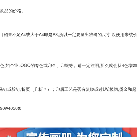
印刷品的价格。
（如果不足A4或大于A4即是A3,所以一定要量出准确的尺寸,以便用来
,如企业LOGO的专色或印金、印银等。请一定注明,那么就会从4色增加到
钉或胶钉,折页（几折？）；印后工艺是否有复膜或过UV,模切,烫金和起
390w4050t0