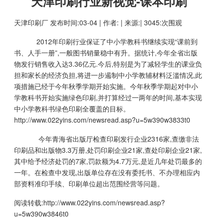
天津印刷行业新视觉-课本印刷
天津印刷厂
发布时间:03-04 | 作者: | 来源:| 3045:次围观
2012年印刷行业保证了中小学教科书继续实现“课前到
书、人手一册”,一般图书销量稳中有升。据统计,今年全省出版
物发行销售收入达3.36亿元.今后,特别是为了减轻学生的课业负
担和家长的经济负担,将进一步遏制中小学教辅材料泛滥情况,此
项措施已经于今年秋季学期开始实施。今年秋季学期起对中小
学教科书开始实施绿色印刷,并打算经过一两年的时间,基本实现
中小学教科书绿色印刷全覆盖的目标。
http://www.022yins.com/newsread.asp?u=5w390w3833t0
今年青海省出版厅检查印刷发行企业2316家,查缴非法
印刷品和出版物3.3万册,处罚印刷企业21家,查处印刷企业21家,
其中给予经济处罚的7家,罚款额为4.7万元,是近几年处罚最多的
一年。在检查中发现,出版单位存在没有委托书、不办理相应内
部资料准印手续、印刷单位超出范围经营等问题。
阅读转载:
http://www.022yins.com/newsread.asp?
u=5w390w3846t0