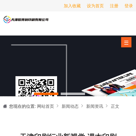
加入收藏
设为首页
注册
登录
画册印刷
海报印刷
服务项目
☰
经营范围
设备展示
新闻动态
关于我们
天津印刷厂是集设计制作、印刷、后期加工为一体的的专业印刷综合服务商。我们一直严格把好印刷品的质量关,为您提供产品样本、精美画册、包装盒、书刊杂志,说明书、报价单、海报、企业年报、手提袋、封套单页、宣传单页、折页、信纸、信封、名片、入(出)库单、无碳复写、表格单据、纸杯、喷绘、商场布展、拱门气球、桁架租赁、超薄灯箱等服务。
联系我们
您现在的位置:
网站首页
新闻动态
新闻资讯
正文