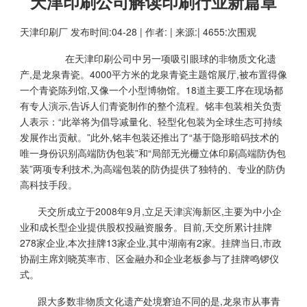
天津印刷公司解读印刷行业新篇章
天津印刷厂
发布时间:04-28 | 作者: | 来源:| 4655:次围观
在
天津印刷公司
中另一项吸引眼球的非物质文化遗
产,是龙泉青瓷。4000平方米的龙泉青瓷主题馆展厅,被布置得像
一个青瓷陈列馆,又像一个小型博物馆。18道主要工序在现场都
有专人演示,告诉人们青瓷制作的整个流程。铭丰包装相关负责
人表示：“此举将为倡导减量化、轻型化包装为全球生态可持续
发展作出贡献。”此外,铭丰包装还推出了“基于隐形暗码技术的
唯一身份识别高端防伪包装”和“局部无光栅立体印刷高端防伪包
装”两项专利技术,为高端包装的防伪提供了独特的、专业的防伪
高科技手段。
天交所成立于2008年9月,立足天津滨海新区,主要为中小企
业和成长型企业提供股权投融资服务。目前,天交所累计挂牌
278家企业,本次挂牌13家企业,其中湖南有2家。挂牌当日,市政
协副主席刘晓英率市、区金融办和企业老板参与了挂牌鸣锣仪
式。
跟大多数非物质文化遗产处境窘迫不同的是,龙泉市从事青