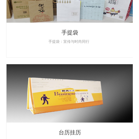
手提袋
手提袋：宣传与时尚同行
台历挂历