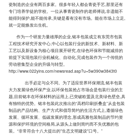
瓷制造的企业有两百多家。很多年轻人都会青瓷手艺,那里还有
专门培养学徒的学校。一位从事青瓷制作的老师傅说,非遗能不
能得到保护,能不能传承,关键是看有没有市场。能在市场上立足,
就一定能焕发出生机。
作为一个研发力量雄厚的企业,铭丰包装成立有东莞市包装
工程技术研究开发中心,中心以包装行业的新技术、新材料、新
工艺以及新设备为核心项目展开研究,在绿色环保和节能减排的
前提下实现包装行业机械化、自动化,完成包装作为一个传统的
劳动密集型企业的升级与转型。
http://www.022yins.com/newsread.asp?u=5w390w3843t0
出手必定与众不同。为了适应世界环保潮流,铭丰包装
大力发展绿色环保产业,以环保包装抢占市场会是包装行业的主
题,目前铭丰在环保材料的运用上,已突破欧盟及北美绿色壁垒,具
有独特的优势。铭丰包装此次推出的“高档印刷折叠盒”从盒包装
制品的产品结构、生产方式和倡导简约的生活方式上,遵循绿色
发展、循环发展、低碳发展的理念,形成高雅包装制品的节约资
源和保护环境的空间格局,从源头上做到简约而不失优雅的包
装。“非常符合十八大提出的"生态文明建设"口号。”