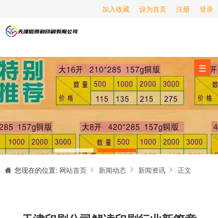
加入收藏
设为首页
注册
登录
画册印刷
海报印刷
服务项目
☰
经营范围
设备展示
新闻动态
关于我们
天津印刷厂是集设计制作、印刷、后期加工为一体的的专业印刷综合服务商。我们一直严格把好印刷品的质量关,为您提供产品样本、精美画册、包装盒、书刊杂志,说明书、报价单、海报、企业年报、手提袋、封套单页、宣传单页、折页、信纸、信封、名片、入(出)库单、无碳复写、表格单据、纸杯、喷绘、商场布展、拱门气球、桁架租赁、超薄灯箱等服务。
联系我们
您现在的位置:
网站首页
新闻动态
新闻资讯
正文