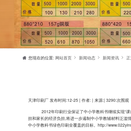
天津印刷厂是集设计制作、印刷、后期加工为一体的的专业印刷综合服务商。我们一直严格把好印刷品的质量关,为您提供产品样本、精美画册、包装盒、书刊杂志,说明书、报价单、海报、企业年报、手提袋、封套单页、宣传单页、折页、信纸、信封、名片、入(出)库单、无碳复写、表格单据、纸杯、喷绘、商场布展、拱门气球、桁架租赁、超薄灯箱等服务。
您现在的位置:
网站首页
新闻动态
新闻资讯
正
天津印刷厂
发布时间:12-25 | 作者: | 来源:| 3290:次围观
2012年印刷行业保证了中小学教科书继续实现“课前
担和家长的经济负担,将进一步遏制中小学教辅材料泛滥情
中小学教科书绿色印刷全覆盖的目标。
http://www.022y