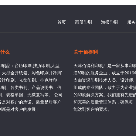
首页
画册印刷
海报印刷
服务
什么
关于佰得利
印刷品：台历印刷,挂历印刷,大型
天津佰得利印刷厂是一家从事印
、大型全开纸箱、彩色印刷,书刊印
潢印制的服务企业，成立于201
设计印刷、光盘印刷、扑克牌印
支由资深印刷技术人员、设计师
印刷、各类书刊、产品说明书、信
组成的专业团队，致力于为企业
刷、表格单据、无碳复写等。 公司
的印刷解决方案。我们拥有先进
务是对客户的承诺、质量是对客户
和完善的质量管理体系，确保每
创新是对客户的发展！
能达到客户的要求。