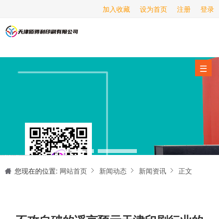
加入收藏
设为首页
注册
登录
画册印刷
海报印刷
服务项目
☰
经营范围
设备展示
新闻动态
关于我们
天津印刷厂是集设计制作、印刷、后期加工为一体的的专业印刷综合服务商。我们一直严格把好印刷品的质量关,为您提供产品样本、精美画册、包装盒、书刊杂志,说明书、报价单、海报、企业年报、手提袋、封套单页、宣传单页、折页、信纸、信封、名片、入(出)库单、无碳复写、表格单据、纸杯、喷绘、商场布展、拱门气球、桁架租赁、超薄灯箱等服务。
联系我们
您现在的位置:
网站首页
新闻动态
新闻资讯
正文