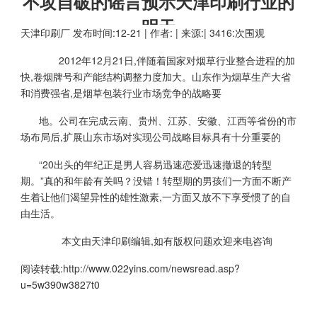
不攻自破的谣言预示天津印刷行业的
明天
天津印刷厂
发布时间:12-21 | 作者: | 来源:| 3416:次围观
2012年12月21日,伴随着国家对烟草行业整合进程的加
快,卷烟牌号和产能结构调整力度加大。山东作为烟草生产大省
和消费强省,是烟草包装行业市场竞争的战略要
地。公司在完成云南、贵州、江苏、安徽、江西等省份的市
场布局后,扩展山东市场对实现公司战略目标具有十分重要的
“20出头的年纪正是男人容易迅速恋爱迅速撤退的转型
期。”真的和年龄有关吗？没错！转型期的男孩们一方面不断产
生着让他们渴望异性的雄性激素,一方面又放不下享受惯了的自
由生活。
本文由天津印刷编辑,如有版权问题欢迎来电咨询
阅读转载:
http://www.022yins.com/newsread.asp?
u=5w390w3827t0