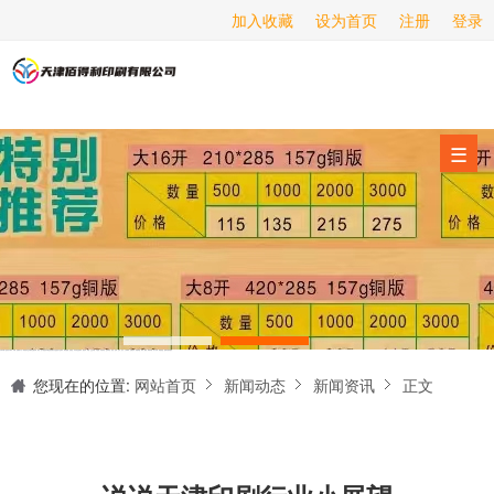
加入收藏
设为首页
注册
登录
画册印刷
海报印刷
服务项目
☰
经营范围
设备展示
新闻动态
关于我们
天津印刷厂是集设计制作、印刷、后期加工为一体的的专业印刷综合服务商。我们一直严格把好印刷品的质量关,为您提供产品样本、精美画册、包装盒、书刊杂志,说明书、报价单、海报、企业年报、手提袋、封套单页、宣传单页、折页、信纸、信封、名片、入(出)库单、无碳复写、表格单据、纸杯、喷绘、商场布展、拱门气球、桁架租赁、超薄灯箱等服务。
联系我们
您现在的位置:
网站首页
新闻动态
新闻资讯
正文