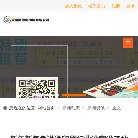
加入收藏
设为首页
注册
登录
画册印刷
海报印刷
服务项目
☰
经营范围
设备展示
新闻动态
关于我们
天津印刷厂是集设计制作、印刷、后期加工为一体的的专业印刷综合服务商。我们一直严格把好印刷品的质量关,为您提供产品样本、精美画册、包装盒、书刊杂志,说明书、报价单、海报、企业年报、手提袋、封套单页、宣传单页、折页、信纸、信封、名片、入(出)库单、无碳复写、表格单据、纸杯、喷绘、商场布展、拱门气球、桁架租赁、超薄灯箱等服务。
联系我们
您现在的位置:
网站首页
新闻动态
新闻资讯
正文