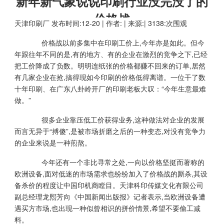
新年新气象说说印刷行业没完没了的
价格战
天津印刷厂
发布时间:12-20 | 作者: | 来源:| 3138:次围观
价格战以前多集中在印刷工价上,今年亦是如此。但今
年跟往年不同的是,有的地方、有的企业在激烈的竞争之下,已经
把工价降成了负数。明明连纸张的价格都赚不回来的订单,居然
有几家企业在抢,搞得现如今印刷的价格低得离谱。一位干了数
十年印刷、在广东八卦岭开厂的印刷老板大叹：“今年生意最难
做。”
很多企业靠压低工价获得业务,这种做法对企业的发展
而言无异于“搏傻”,是被市场折磨之后的一种变态,对没有竞争力
的企业来说是一种煎熬。
今年还有一个非比寻常之处,一向以价格坚挺而著称的
欧洲设备,面对低迷的市场需求也纷纷加入了价格战的厮杀,其设
备杀价的程度让中国印机商瞠目。天津科印传媒文化有限公司
副总经理龙熙芳向《中国新闻出版报》记者表示,当欧洲设备遭
遇买方市场,也出现一种似曾相识的拼价情景,希望不要偷工减
料。