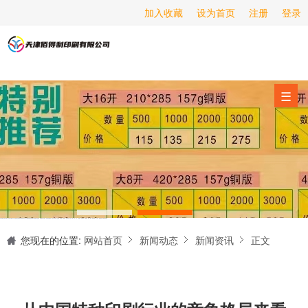
加入收藏
设为首页
注册
登录
画册印刷
海报印刷
服务项目
☰
经营范围
设备展示
新闻动态
关于我们
天津印刷厂是集设计制作、印刷、后期加工为一体的的专业印刷综合服务商。我们一直严格把好印刷品的质量关,为您提供产品样本、精美画册、包装盒、书刊杂志,说明书、报价单、海报、企业年报、手提袋、封套单页、宣传单页、折页、信纸、信封、名片、入(出)库单、无碳复写、表格单据、纸杯、喷绘、商场布展、拱门气球、桁架租赁、超薄灯箱等服务。
联系我们
您现在的位置:
网站首页
新闻动态
新闻资讯
正文