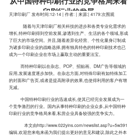
从中国特种印刷行业的竞争格局来看
印刷行业的发展
天津印刷厂
发布时间:12-14 | 作者: | 来源:| 4179:次围观
随着与
天津印刷厂
相关科技的进步和各类专业化需求的
增长,特种印刷得到空前发展,渗透到生产、生活的各个领域,形成
了巨大的市场空间。并且,随着差异化经营、个性化量身订制成
为诸多印刷企业的战略选择,拥有独具特色的特种印刷技术也已
成为一个印刷企业在市场上赢取主动的重要法宝。
而特种印刷以在杂志、POP、招贴画、DM广告等领域的
应用,发展速度逐步加快。在杂志方面,对特殊印刷有如特殊加工
的封面和广告页,或者是提高附录的效果,也使得利用的客户有增
无减。
中国特种印刷行业的迅速成长,使其已经完全发展成为一
个竞争激烈的行业。国内从事特种印刷的企业众多,从中国特种
印刷行业的竞争格局来看,私营企业具备较强的竞争实力。
本文由
http://www.022yins.com/newslist.asp?u=5w391
编辑,欢迎您来电来函为我们提出更好的意见和建议,除此之外本