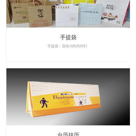
手提袋
手提袋：宣传与时尚同行
台历挂历