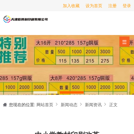
加入收藏
设为首页
注册
登录
画册印刷
海报印刷
服务项目
☰
经营范围
设备展示
新闻动态
关于我们
天津印刷厂是集设计制作、印刷、后期加工为一体的的专业印刷综合服务商。我们一直严格把好印刷品的质量关,为您提供产品样本、精美画册、包装盒、书刊杂志,说明书、报价单、海报、企业年报、手提袋、封套单页、宣传单页、折页、信纸、信封、名片、入(出)库单、无碳复写、表格单据、纸杯、喷绘、商场布展、拱门气球、桁架租赁、超薄灯箱等服务。
联系我们
您现在的位置:
网站首页
新闻动态
新闻资讯
正文