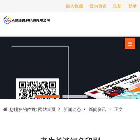
加入收藏
设为首页
注册
登录
画册印刷
海报印刷
服务项目
☰
经营范围
设备展示
新闻动态
关于我们
天津印刷厂是集设计制作、印刷、后期加工为一体的的专业印刷综合服务商。我们一直严格把好印刷品的质量关,为您提供产品样本、精美画册、包装盒、书刊杂志,说明书、报价单、海报、企业年报、手提袋、封套单页、宣传单页、折页、信纸、信封、名片、入(出)库单、无碳复写、表格单据、纸杯、喷绘、商场布展、拱门气球、桁架租赁、超薄灯箱等服务。
联系我们
您现在的位置:
网站首页
新闻动态
新闻资讯
正文