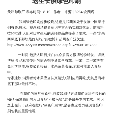
老生长谈绿色印刷
天津印刷厂
发布时间:12-10 | 作者: | 来源:| 3264:次围观
我国绿色印刷起步较晚,这也是和我国处于发展中国家行
列有关,技术、观念和消费者意识等方面确实相对落后。随着科
技的推进,人们对日常生活的必须物品也提高了要求。一条“水果
商标底下那块最好别吃!”的微博引起网友广泛关注。
http://www.022yins.com/newsread.asp?u=5w391w3788t0
一时间,包括人民日报在内,众多官方微博纷纷转发。该微
博称,食品标签使用的黏合剂中通常含有苯、甲苯、二甲苯等有
毒化学物质,标签如直接贴于水果蔬菜表面,苯就可能渗入食品
中。
专家建议,消费者对水果应当认真清洗或削皮后再吃,尤其是商标
底下那块最好不吃。
在我们的日常饮食中,包装印刷品更是我们无法不接触的
物品,保障我们的入口食品“不被污染”,这是最基本的要求。有识
之士在问：政府在推行“绿色印刷”时,是否也应着力强调食品印
刷包装的重要性呢