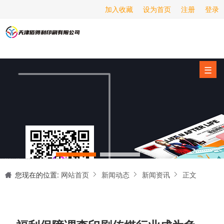
加入收藏
设为首页
注册
登录
画册印刷
海报印刷
服务项目
☰
经营范围
设备展示
新闻动态
关于我们
天津印刷厂是集设计制作、印刷、后期加工为一体的的专业印刷综合服务商。我们一直严格把好印刷品的质量关,为您提供产品样本、精美画册、包装盒、书刊杂志,说明书、报价单、海报、企业年报、手提袋、封套单页、宣传单页、折页、信纸、信封、名片、入(出)库单、无碳复写、表格单据、纸杯、喷绘、商场布展、拱门气球、桁架租赁、超薄灯箱等服务。
联系我们
您现在的位置:
网站首页
新闻动态
新闻资讯
正文