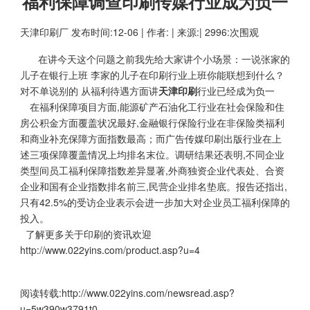
福利保障调查印刷传媒行业成为负一
天津印刷厂
发布时间:12-06 | 作者: | 来源:| 2996:次围观
在讲今天这个问题之前我先给大家讲个小场景：一说张家的
儿子在银行上班 李家的儿子在印刷行业上班你能联想到什么？
对不单说别的 从福利待遇方面讲
天津印刷
行业已经成为负一
在福利保障项目方面,能源矿产石油化工行业在社会保险和住
房公积金方面覆盖状况最好,金融银行保险行业在非保险类福利
和商业补充保障方面指数最高；而广告传媒印刷出版行业在上
述三项保障覆盖情况上均排名末位。调研结果还表明,不同企业
类型间员工福利保障指数差异显著,外商独资企业代表处、合资
企业和国有企业指数排名前三,民营企业排名垫底。报告还指出,
只有42.5%的受访企业表示会进一步加大对企业员工福利保障的
投入。
了解更多关于印刷的资讯欢迎
http://www.022yins.com/product.asp?u=4
阅读转载:
http://www.022yins.com/newsread.asp?
u=5w390w3791t0