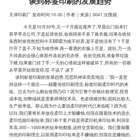
谈到标签印刷的发展趋势
天津印刷厂
发布时间:10-30 | 作者: | 来源:| 3041:次围观
今天是10月30号,又一个月接近尾声了,早晨出门前本打
算早早去公司,于是起床收拾,妆画得差不多了换衣服,结果在收拾
东西时候突然想到今天BB霜为啥不好弄,是不是快没有了？于是
拧开了盖子,不知为啥愣神,再一看洒的衣服上尽是。抓狂,万一洗
不掉真的会很心疼那件喜欢的毛衣呀。收拾完残局,准备带垃圾
下楼,结果被门挂了手,一天的心情就这样被破坏了,所有的一切都
从早晨开始我觉得,哎 不说了 谈下
谈到标签印刷的发展趋势,范思民神采奕奕地说：”我一直坚
持这样一个观念——颠覆传统印刷理念,标签印刷柔印时代的来
临。过去为什么都会使用凸印？因为它整个价格比较便宜,投资
成本低,但弊端就是需要师傅技术高、色差很难控制,损耗比较大,
生产效率低。那么我为什么要说柔印的时代已来临呢？因为在
以往,我们要将长单放在柔印上才能赚钱,但现在随着技术的进步,
柔印也能印刷短单,我们有个客户就是用柔印机来印短单,利润非
常高,300～1000米的短单他都接,这样交货期也短。我们要颠覆
传统的印刷理念,以前用柔印印短单是不赚钱的,但现在是赚钱的,