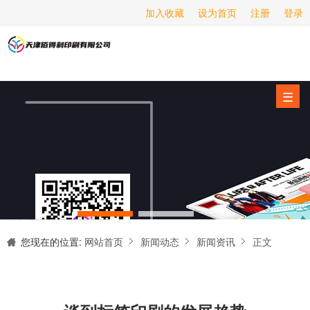
加入收藏
设为首页
注册
登录
画册印刷
海报印刷
服务项目
☰
经营范围
设备展示
新闻动态
关于我们
天津印刷厂是集设计制作、印刷、后期加工为一体的的专业印刷综合服务商。我们一直严格把好印刷品的质量关,为您提供产品样本、精美画册、包装盒、书刊杂志,说明书、报价单、海报、企业年报、手提袋、封套单页、宣传单页、折页、信纸、信封、名片、入(出)库单、无碳复写、表格单据、纸杯、喷绘、商场布展、拱门气球、桁架租赁、超薄灯箱等服务。
联系我们
您现在的位置:
网站首页
新闻动态
新闻资讯
正文