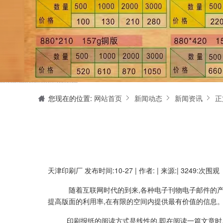
天津印刷厂是集设计制作、印刷、后期加工为一体的的专业印刷综合服务商。我们一直严格把好印刷品的质量关,为您提供产品样本、精美画册、包装盒、书刊杂志,说明书、报价单、海报、企业年报、手提袋、封套单页、宣传单页、折页、信纸、信封、名片、入(出)库单、无碳复写、表格单据、纸杯、喷绘、商场布展、拱门气球、桁架租赁、超薄灯箱等服务。
您现在的位置:
网站首页
新闻动态
新闻资讯
正
天津印刷厂
发布时间:10-27 | 作者: | 来源:| 3249:次围观
随着互联网时代的到来,各种电子刊物电子邮件的产
提高版面的利用率,在有限的空间内提供最有价值的信息
印刷报纸的阅读方式是线性的,即在阅读一篇文章时