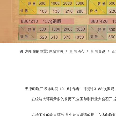
天津印刷厂是集设计制作、印刷、后期加工为一体的的专业印刷综合服务商。我们一直严格把好印刷品的质量关,为您提供产品样本、精美画册、包装盒、书刊杂志,说明书、报价单、海报、企业年报、手提袋、封套单页、宣传单页、折页、信纸、信封、名片、入(出)库单、无碳复写、表格单据、纸杯、喷绘、商场布展、拱门气球、桁架租赁、超薄灯箱等服务。
您现在的位置:
网站首页
新闻动态
新闻资讯
正
天津印刷厂
发布时间:10-15 | 作者: | 来源:| 3182:次围观
在经济大环境萧条的前提下,全国印刷行业大会召开,
在接下来的发言环节,首先发表讲话的是广东省印刷复制