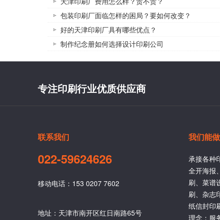
天津印刷厂费用怎么样？贵不贵？
包装印刷厂面临怎样的困局？要如何改变？
好的天津印刷厂具有哪些优点？
制作纪念册如何选择设计印刷公司
专注印刷行业优质供应商
联系我们
我们能做
022-59624626
承接各种
全开海报
刷、菜谱
移动电话：153 0207 7602
刷、杂志
纸信封印
地址：天津市南开区红日南路65号
理念：服