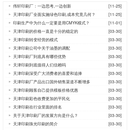
伟轩印刷厂：一边思考,一边创新
[11-25]
天津印刷厂全面实施绿色印刷,成本究竟几何？
[11-25]
印刷生产中为什么一定要是用CMYK模式？
[11-01]
天津印刷的价格一直是十分的稳定的
[03-30]
天津印刷转变经营的模式
[03-30]
天津印刷公司中关于油墨的调配
[03-30]
天津印刷厂到底具有哪些优势
[03-30]
天津印刷到底值得人们信赖吗
[03-30]
天津印刷深受广大消费者的喜爱和追捧
[03-30]
天津印刷厂产品出口国外销售渠道不断增多
[03-30]
天津印刷顾客自己提供模板价格优惠
[03-30]
天津印刷彩色收费更加的平民化
[03-30]
天津印刷在行业里面的排名
[03-30]
关于天津印刷厂的发展方向是什么？
[03-30]
天津印刷珠光印刷的简介
[03-30]