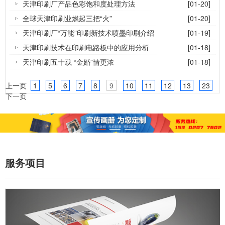
天津印刷厂产品色彩饱和度处理方法
[01-20]
全球天津印刷业燃起三把“火”
[01-20]
天津印刷厂“万能”印刷新技术喷墨印刷介绍
[01-19]
天津印刷技术在印刷电路板中的应用分析
[01-18]
天津印刷五十载 “金婚”情更浓
[01-18]
上一页
1
5
6
7
8
9
10
11
12
13
23
下一页
服务项目