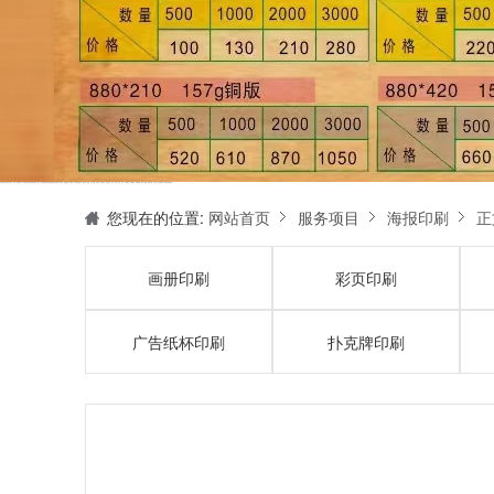
天津印刷厂是集设计制作、印刷、后期加工为一体的的专业印刷综合服务商。我们一直严格把好印刷品的质量关,为您提供产品样本、精美画册、包装盒、书刊杂志,说明书、报价单、海报、企业年报、手提袋、封套单页、宣传单页、折页、信纸、信封、名片、入(出)库单、无碳复写、表格单据、纸杯、喷绘、商场布展、拱门气球、桁架租赁、超薄灯箱等服务。
您现在的位置:
网站首页
服务项目
海报印刷
正
画册印刷
彩页印刷
广告纸杯印刷
扑克牌印刷