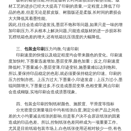
材工艺的进步已经大大提高了印刷的质量,一定程度上降低了印
品的色差,但是无论是胶皮版、树脂版还是柔版,长时间的磨损会
大大降低其着墨性能。
因此,往往会造成印迹发浅,墨层不饱和等问题,如果只是一味的增
加印刷压力,不从根本上解决问题,只能造成版材的进一步损坏和
瓦楞纸箱色差的增大,还有纸箱抗压强度的大幅降低。
三、
包装盒印刷
压力均衡,匀速印刷
印刷速度的快慢以及稳定程度均会带来颜色的变化。印刷速
度加快时,下墨量迅速增加,墨层变厚,颜色加重；反之,印刷速度
降低时,下墨量减小,墨层变薄,印迹变轻,施墨量难以达到饱和。
所以,要保持印品稳定的色彩,就必须要保持稳定的印速。印刷的
压力控制亦然。上压力过大,下墨量小,印迹发虚；上压力过小,墨
辊间隙增大,下墨量过多,不仅造成墨层变厚,色相变重,网点印刷
会造成糊版,实地印刷会造成渍墨现象。
四、包装盒印刷控制纸材颜色、施胶度、平滑度等指标
分光密度仪测量项目中均有纸张白度,测定分析产品之间色
差的大小均要减去纸张的影响,但是客户决不会原谅纸张的因素
造成的印品色差。所以,控制纸张色差同样成为一项重要工作。
尤其是目前纸箱包装市场上,白色纸张使用还相对较少一些,有色