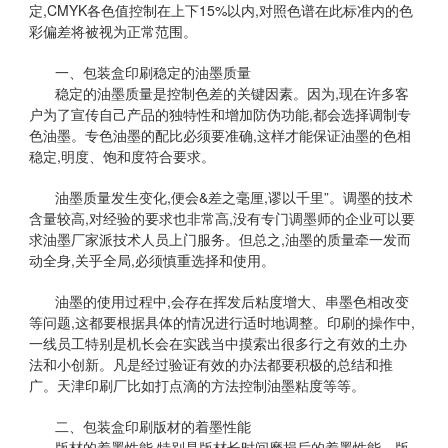
定,CMYK各色值控制在上下15%以内,对照色谱在此标准内的色
彩偏差将被视为正常范围。
一、包装盒印刷稳定的油墨质量
稳定的油墨质量是控制色差的关键因素。因为,现在许多客
户为了宣传自己产品的独特性和增加防伪功能,都会选择调制专
色油墨。专色油墨的配比必须要准确,这样才能保证油墨的色相
稳定,明度、饱和度符合要求。
油墨质量发生变化,便会&差之毫厘,谬以千里”。调墨的技术
含量较高,对经验的要求也非常高,没有专门调墨师的企业可以要
求油墨厂家派技术人员上门服务。但总之,油墨的质量牵一发而
动全身,关乎全局,必须慎重选择和使用。
油墨的使用过程中,会存在挥发后粘度增大、串墨色相改变
等问题,这都要根据具体的情况进行适时地调整。印刷的操作中,
一线员工特别是机长会在实践当中摸索出很多行之有效的土办
法和小创新。凡是经过验证有效的办法都要积极的总结和推
广。天津印刷厂比如打点滴的方法控制油墨粘度等等。
二、包装盒印刷版材的着墨性能
版材的着墨性能,特别是版材长时间磨损后的着墨性能。版