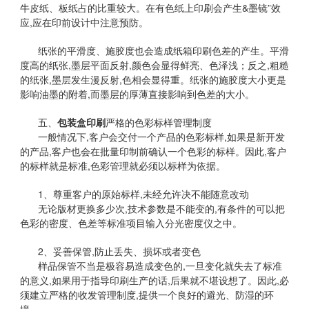
牛皮纸、板纸占的比重较大。在有色纸上印刷会产生&墨镜”效
应,应在印前设计中注意预防。
纸张的平滑度、施胶度也会造成纸箱印刷色差的产生。平滑
度高的纸张,墨层平面反射,颜色会显得鲜亮、色泽浅；反之,粗糙
的纸张,墨层发生漫反射,色相会显得重。纸张的施胶度大小更是
影响油墨的附着,而墨层的厚薄直接影响到色差的大小。
五、
包装盒印刷
严格的色彩标样管理制度
一般情况下,客户会交付一个产品的色彩标样,如果是新开发
的产品,客户也会在批量印制前确认一个色彩的标样。因此,客户
的标样就是标准,色彩管理就必须以标样为依据。
1、尊重客户的原始标样,未经允许决不能随意改动
无论版材更换多少次,技术参数是不能变的,有条件的可以把
色彩的密度、色差等标准项目输入分光密度仪之中。
2、妥善保管,防止丢失、损坏或者变色
样品保管不当是极容易造成变色的,一旦变化就失去了标准
的意义,如果用于指导印刷生产的话,后果就不堪设想了。因此,必
须建立严格的收发管理制度,提供一个良好的避光、防湿的环