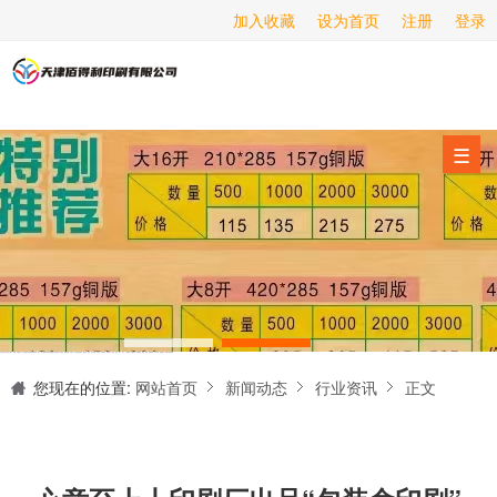
加入收藏
设为首页
注册
登录
画册印刷
海报印刷
服务项目
☰
经营范围
设备展示
新闻动态
关于我们
天津印刷厂是集设计制作、印刷、后期加工为一体的的专业印刷综合服务商。我们一直严格把好印刷品的质量关,为您提供产品样本、精美画册、包装盒、书刊杂志,说明书、报价单、海报、企业年报、手提袋、封套单页、宣传单页、折页、信纸、信封、名片、入(出)库单、无碳复写、表格单据、纸杯、喷绘、商场布展、拱门气球、桁架租赁、超薄灯箱等服务。
联系我们
您现在的位置:
网站首页
新闻动态
行业资讯
正文