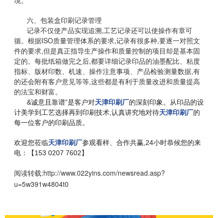
境。
六、包装盒印刷记录管理
记录不仅使产品实现追溯,工艺记录还可以使操作有章可
循。根据ISO质量管理体系的要求,记录有很多种,要逐一对照文
件的要求,但是真正指导生产操作和质量控制的项目却是基本固
定的。每批纸箱做完之后,都要详细记录印品的油墨配比、粘度
指标、版材印数、机速、操作注意事项、产品检验测量数据,有
的还会附有客户意见等等,这些都是有利于质量改进和质量提高
的法宝和财富。
&诚意且靠谱”是客户对
天津印刷厂
的深刻印象。从印品的设
计美学到工艺选择再到印刷技术,认真讲究地对待
天津印刷厂
的
每一位客户的印刷品质。
欢迎您莅临
天津印刷厂
参观看样、合作共赢,
24小时恭候您的来
电：
【153 0207 7602】
阅读转载:
http://www.022yins.com/newsread.asp?
u=5w391w4804t0