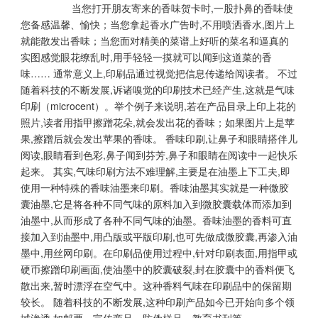
当您打开朋友寄来的香味贺卡时,一股扑鼻的香味使
您备感温馨、愉快；当您拿起香水广告时,不用喷洒香水,图片上
就能散发出香味；当您面对精美的菜谱上好听的菜名和逼真的
实图感觉眼花缭乱时,用手轻轻一摸就可以闻到这道菜的香
味…… 通常意义上,印刷品通过视觉把信息传递给阅读者。 不过
随着科技的不断发展,诉诸嗅觉的印刷技术已经产生,这就是气味
印刷（microcent）。举个例子来说明,若在产品目录上印上花的
照片,读者用指甲擦蹭花朵,就会发出花的香味；如果图片上是苹
果,擦蹭后就会发出苹果的香味。 香味印刷,让鼻子和眼睛搭伴儿
阅读,眼睛看到色彩,鼻子闻到芬芳,鼻子和眼睛在阅读中一起快乐
起来。 其实,气味印刷方法不难理解,主要是在油墨上下工夫,即
使用一种特殊的香味油墨来印刷。香味油墨其实就是一种微胶
囊油墨,它是将各种不同气味的原料加入到微胶囊载体而添加到
油墨中,从而形成了各种不同气味的油墨。香味油墨的香料可直
接加入到油墨中,用凸版或平版印刷,也可先做成微胶囊,再渗入油
墨中,用丝网印刷。在印刷品使用过程中,针对印刷表面,用指甲或
硬币擦蹭印刷画面,使油墨中的胶囊破裂,封在胶囊中的香料便飞
散出来,暂时漂浮在空气中。这种香料气味在印刷品中的保留期
较长。 随着科技的不断发展,这种印刷产品如今已开始向多个领