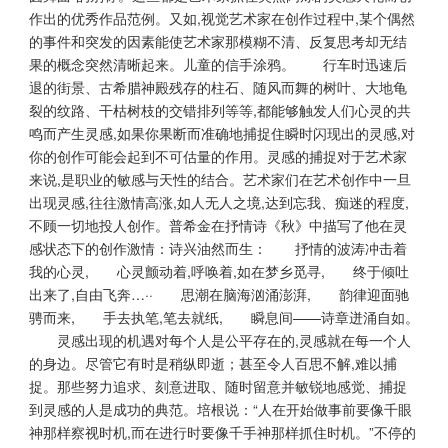
作出的优秀作品范例。又如,视觉艺术家在创作过程中,某个偶然
的事件和突发的因素能使艺术家那模糊不清、反复思考却无结
果的概念突然清晰起来。儿童的信手涂鸦。 行车时迅速后
退的街景、古希腊神殿残存的柱石、随风而舞的树叶、大地龟
裂的纹路、干枯树枝的交错排列等等,都能够触发人们心灵的共
鸣而产生灵感,如果你果断而准确地捕捉住瞬时闪现出的灵感,对
你的创作可能会起到不可估量的作用。灵感的捕捉对于艺术家
来说,是职业的敏感与天性的结合。艺术家们在艺术创作中一旦
出现灵感,往往激情高涨,如人无人之境,达到忘我、痴迷的程度,
不顾一切地投人创作。普希金在抒情诗《秋》中描写了他在灵
感状态下的创作激情：诗兴油然而生： 抒情的波涛冲击着
我的心灵, 心灵颤动着,呼唤着,如在梦乡觅寻, 终于倾吐
出来了,自由飞奔…·· 思潮在脑海汹涌澎湃, 韵律迎面驰
骋而来, 手去执笔,笔去就纸, 瞬息间——诗章迸涌自如。
灵感出现的机遇对每个人是公平存在的,灵感就在每一个人
的身边。尽管它有时是稍纵即逝；甚至令人百思不解,难以捕
捉。那些努力追求、刻意进取、随时留意并敏锐地感觉、捕捉
到灵感的人是成功的典范。培根说：“人在开始做事前要像千眼
神那样察视时机,而在进行时要像千手神那样抓住时机。”不停的