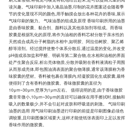
读兴趣。气味印刷中加入液晶油墨,印制的花卉图案还会随着季
节的变化显现不同的颜色,用手触摸会放出各种花卉的香味,展示
气味印刷的魅力。 气味油墨的组成及原理 香味印刷所用的油墨
是由香味胶囊、黏合剂、颜料以及其他添加剂等组成。而香味
胶囊是根据乳化的原理,将作为油相的香料芯材分散于亲水性的
天然或合成高分子树脂的水相中,如明胶、阿拉伯树胶、聚乙烯
醇等溶剂。经过搅拌使整个体系分散后,通过温度的变化,并改变
pH值或添加盐和甲醛、明矾等第二聚合物,在水相和油相的界面
处产生聚合反应,析出壳体物质,分散并吸附在香料液滴粒子周围
从而形成壳体,即包围油滴表面的聚合物薄膜,通常该薄膜称为香
味胶囊的壁材。香料被包裹在薄膜内,经凝胶固化生成胶囊,最终
便得到了含有香料的微胶囊。香味微胶囊的直径为
10μm~30μm,壁厚为1μm左右。 值得说明的是,由于香味微胶
囊非常微小,10μm~30μm的直径可以确保在用手擦拭时,接触和
吸入的数量极少,并不会引起对皮肤和呼吸道的刺激。 气味印刷
油墨的选用 用气味印刷油墨进行印刷的前提是印刷图像必须色
调较重,且印刷图像区域要大,这样才能使纸张表面印上足以发挥
香味作用的微胶囊。