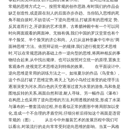
常规的思维方式之一。按照常规的创作思路,有时我们的作品会
缺乏创造性,或是跟在别人的后面亦步亦趋。当你陷入思维的死
角不能自拔时,不妨尝试一下逆向思维法,打破原有的思维定 势,
反其道而行之,开辟新的艺术境界。古希腊神殿中有一个可以同
时向两面观看的两面神。无独有偶,我们中国的罗汉堂里也有个
半个脸笑、半个脸哭的济公和尚。人们从这种形象中引申出“两
面神思维”方法。依照辩证统一的规律,我们进行视觉艺术思维
时,可以在常规思路的基础上作一逆向型的思维,将两种相反的事
物结合起来,从中找出规律。也可以按照对立统一的原理,置换主
客观条件,使视觉艺术思维达到特殊的效果。 在平面设计中,
逆向思维是常用的训练方法之一。如埃夏尔的作品《鸟变鱼》,
这个作品打破了思维定势,将天上飞的小鸟经过渐变的处理手法
逐渐演变为河水,而白色的天空逐渐过渡为水里的游鱼,鸟和鱼是
图地反转的关系,画面自然和谐,耐人寻味。另一幅作品《瀑布》
在构思上也采用了逆向思维的方法,利用透视的错觉,形成了水渠
与瀑布的一整套流动过程,并在看似正常的图形中将局部加以变
化,造成一个不合理的矛盾空间,仔细分析后得知这个画面是违背
常规的（图）。 从古今中外服装艺术的发展历程中我们可
以看出,时装流行的走向常常受到逆向思维的影响。当某一风格