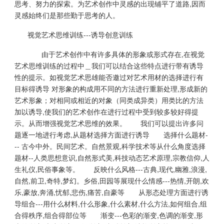
思考、努力的探索。为艺术创作中灵感的出现铺平了道路,因而
灵感始终们是那些勤于思考的人。
视觉艺术思维训练---诱导创意训练
由于艺术创作中有许多具体的形象或形式存在,在视觉
艺术思维训练的过程中＿我们可以结合这些特点进行带有诱导
性的提示。如视觉艺术思雄能否邀过对艺术用材的选择进行有
目标得诱导 对形象的构成用不同的方法进行重新处理,形成新的
艺术形象；对相同或相近的对象（同类成异类）用类比的方法
加以诱导,使我们的艺术创作在进行过程中受到较多较好得提
示。从而增强视觉艺术思维的效果。 我们可以提出许多问
题逐一地进行考虑,从题材选择方面进行诱导 选择什么题材-
-- 古今中外。民间艺术。自然景观,科学技术等从什么角度选择
题材--人类思想意识,自然形式美,科技动态艺术原理,宗教信仰,人
生礼仪,民俗事象等。 反映什么风格---古典,现代,幽雅,浪漫,
自然,前卫,奇特,梦幻。乡俗,田园等展现什么情感---热情,开朗,欢
乐,豪放,奔涌,忧郁,悲伤,痛苦,自豪等 从形态处理方面进行诱
导组合---用什么材料,什么形象,什么素材,什么方法,如何组合,组
合得秩序,组合得部位等 渐变---色彩的渐变,色调的渐变,形