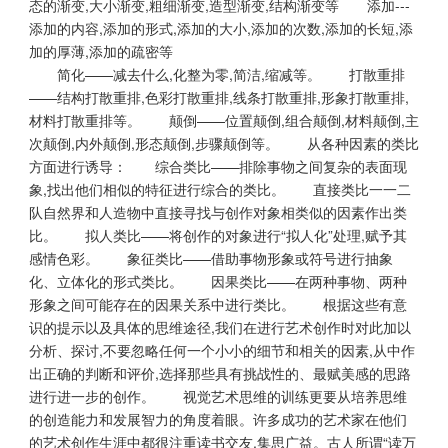
态的渐变,大小渐变,粗细渐变,造型渐变,结构渐变等 添加---
添加的内容,添加的形式,添加的大小,添加的次数,添加的长短,添
加的厚薄,添加的疏密等
简化——减去什么,化整为零,简洁,缩减等。 打散重排
——结构打散重排,色彩打散重排,线条打散重排,形象打散重排,
材料打散重排等。 颠倒——位置颠倒,组合颠倒,材料颠倒,主
次颠倒,内外颠倒,形态颠倒,步骤颠倒等。 从各种因素的类比
方面进行诱导： 综合类比——排除事物之间复杂的表面现
象,找出他们相似的特征进行综合的类比。 直接类比一一二
队自然界和人造物中直接寻找与创作对象相类似的因素作出类
比。 拟人类比——将创作的对象进行“拟人化”处理,赋予其
感情色彩。 象征类比——借助事物形象或符号进行抽象
化、立体化的形式类比。 因果类比——在两种事物、两种
形象之间可能存在的因果关系中进行类比。 根据这些有意
识的提示以及具体的思维途径,我们在进行艺术创作时对此加以
分析、探讨,不要忽略任何一个小小的细节和相关的因素,从中作
出正确的判断和评价,选择那些具有挑战性的、最赋美感的思路
进行进一步的创作。 视觉艺术思维的训练更要从培养思维
的创造能力和发展智力的角度着眼。许多成功的艺术家在他们
的艺术创作生涯中都很注重读书交友,集思广益。古人所谓“读万