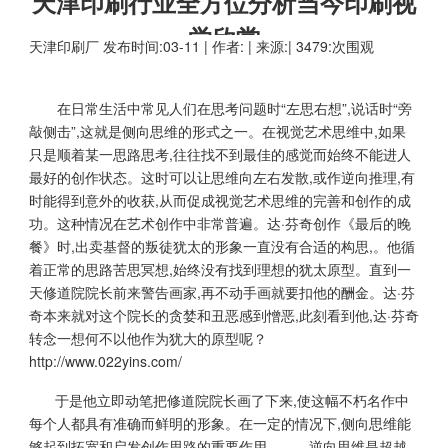
天津印刷行业全方位分析当今印刷视
觉欣赏
天津印刷厂
发布时间:03-11 | 作者: | 来源:| 3479:次围观
在日常生活中常见人们在思考问题时“左思右想”,说话时“旁
敲侧击”,这就是侧向思维的形式之一。在视觉艺术思维中,如果
只是顺着某一思路思考,往往找不到最佳的感觉而始终不能进人
最好的创作状态。这时可以让思维向左右发散,或作逆向推理,有
时能得到意外的收获,从而促成视觉艺术思维的完善和创作的成
功。这种情况在艺术创作中非常普遍。达·芬奇创作《最后的晚
餐》时,出卖基督的叛徒犹太的形象一直没有合适的构思,。他循
着正常的思路苦思冥想,始终没有找到理想的犹太原型。直到一
天修道院院长前来警告画家,再不动手画就要扣他的酬金。达·芬
奇本来就对这个院长的贪婪和丑恶感到憎恶,此刻看到他,达·芬奇
转念一想何不以他作为犹大的原型呢？
http://www.022yins.com/
于是他立即动笔把修道院院长画了下来,使这幅不朽名作中
每个人都具有准确而鲜明的形象。在一定的情况下,侧向思维能
够起到拓宽和启发创作思路的重要作用。 逆向思维是超越