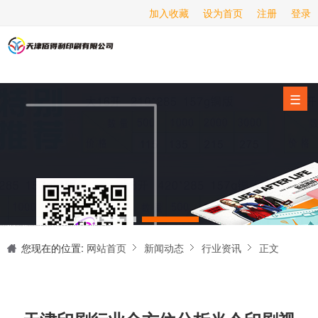
加入收藏
设为首页
注册
登录
画册印刷
海报印刷
服务项目
☰
经营范围
设备展示
新闻动态
关于我们
天津印刷厂是集设计制作、印刷、后期加工为一体的的专业印刷综合服务商。我们一直严格把好印刷品的质量关,为您提供产品样本、精美画册、包装盒、书刊杂志,说明书、报价单、海报、企业年报、手提袋、封套单页、宣传单页、折页、信纸、信封、名片、入(出)库单、无碳复写、表格单据、纸杯、喷绘、商场布展、拱门气球、桁架租赁、超薄灯箱等服务。
联系我们
您现在的位置:
网站首页
新闻动态
行业资讯
正文