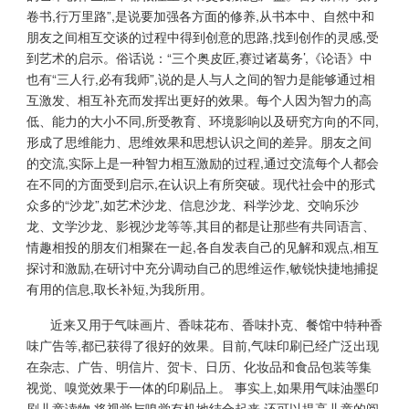
卷书,行万里路”,是说要加强各方面的修养,从书本中、自然中和
朋友之间相互交谈的过程中得到创意的思路,找到创作的灵感,受
到艺术的启示。俗话说：“三个奥皮匠,赛过诸葛务’,《论语》中
也有“三人行,必有我师”,说的是人与人之间的智力是能够通过相
互激发、相互补充而发挥出更好的效果。每个人因为智力的高
低、能力的大小不同,所受教育、环境影响以及研究方向的不同,
形成了思维能力、思维效果和思想认识之间的差异。朋友之间
的交流,实际上是一种智力相互激励的过程,通过交流每个人都会
在不同的方面受到启示,在认识上有所突破。现代社会中的形式
众多的“沙龙”,如艺术沙龙、信息沙龙、科学沙龙、交响乐沙
龙、文学沙龙、影视沙龙等等,其目的都是让那些有共同语言、
情趣相投的朋友们相聚在一起,各自发表自己的见解和观点,相互
探讨和激励,在研讨中充分调动自己的思维运作,敏锐快捷地捕捉
有用的信息,取长补短,为我所用。
近来又用于气味画片、香味花布、香味扑克、餐馆中特种香
味广告等,都已获得了很好的效果。目前,气味印刷已经广泛出现
在杂志、广告、明信片、贺卡、日历、化妆品和食品包装等集
视觉、嗅觉效果于一体的印刷品上。 事实上,如果用气味油墨印
刷儿童读物,将视觉与嗅觉有机地结合起来,还可以提高儿童的阅