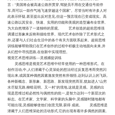
言：“美国将会被高速公路所贯穿,驾驶员不用在交通信号前停
车,而可以一鼓作气地飞速穿越这个国家”。尽管当时有许多人对
此表示怀疑,甚至提出反对意见,但这一预言现在已变成现实。高
速公路以其安全、快速、实用的功能和美观的造型遍布全世界,
为大自然增添了一道独特的景观。 艺术创造的超前思维强
调通过形象来反映和描绘世界。现代艺术创作除了艺术形式之
外,还要与人们社会生活中的各个有关方面联系起来。超前思维
训练能够帮助我们在艺术创作的过程中积极主动地面向未来,并
从幻想中寻找思路,在创新中实现理想。
视觉艺术思维训练---灵感捕捉训练
灵感思维是视觉艺术思维中经常使用的一种思维形式。在
创作活动,中,人们潜藏于心灵深处的想法经过反复思考而突然闪
现出来,或因某种偶然因素激发突然有所领悟,达到认识上的飞跃,
各种新概念、新形象、新思路、新发现突然而至,犹如进人“山穷
水尽疑无路,柳暗花明。又一村”的境地,这就是灵感。灵感的出
现是思维过程必然性与偶然性的统一,是智力达到一个新层次的
标志。在艺术家、文学家、科学家的头脑中,灵感随时随地都有
可能出现,灵感能够使他们创意无限,获得 成就。 灵感思维是
潜藏于人们思维深处的活动形式,它的出现有着许多偶然的因素,