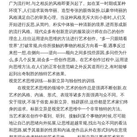
广为流行时,与之相反的风格即要兴起了。如在某一时期或某种
环境下,人们追求装饰华丽、造型夸张的眼饰装扮,以豪华绮丽的
风格满足自己的审美心理。当这种风格充斥大街小巷时,人们又
开始进行反思,从简约、朴实中体验一种清新的境界,进而形成新
的流行风格。现代众多有创新意识的服装设计师在自己的创作
理念上,往往运用逆向思维的方法进行艺术创作。“多一只眼睛看
世界”,打破常规,向你所接触的事物的相反方向看一看,遇事反过
来想一想,在侧向——逆向——顺向之间多找些原因,多问些为什
么,多几个反复,就会多一些创作思路。在艺术创作过程中,运用逆
向思维方法,在人们的正常创意范畴之外反其道而行之,有时能够
起到出奇制胜的独特艺术效果。
视觉艺术思维训练---标新立异与独创性的训练
在视觉艺术思维的领域中,艺术的创作总是强调不断创新,在
艺术的风格、内涵、形式、表现等诸多方面强调与众不同。不
安于现状,不落于俗套,标新立异、独辟蹊径,这些都是艺术家们终
身的追求。标新立异是视觉艺术思维中一个非常独特的方法。
当艺术家在创作中看到、听到、接触到某个事物的时候,尽可能
地让自己的思绪向外拓展,让思维超越常规,找出与众不同的看法
和思路,赋予其最新的性质和内涵,使作品从外在形式到内在意境
都表现出作者独特的艺术见地。 标新立异法要求艺术家在