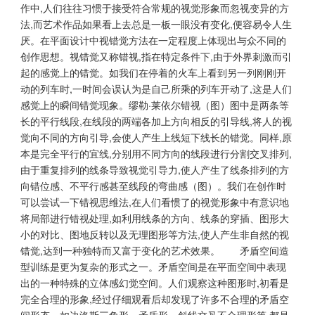
作中,人们往往习惯于接受符合常规的视觉形象而忽视变异的方
法,而艺术作品如果看上去总是一板一眼没有变化,便容易令人生
厌。在平面设计中视错觉方法在一定程度上体现出与众不同的
创作思想。视错觉又称错视,指在特定条件下,由于外界刺激而引
起的感觉上的错觉。如我们在停着的火车上看到另一列刚刚开
动的列车时,一时间会误认为是自己所乘的列车开动了,这是人们
感觉上的瞬间错觉现象。缪勒·莱依尔错视（图）图中是两条等
长的平行线段,在线段的两端各加上方向相反的引导线,将人的视
觉向不同的方向引导,会使人产生上线短下线长的错觉。同样,原
本是完全平行的宜线,分别用不同方向的线段进行分割交叉排列,
由于重复排列的线条导致视觉引导力,使人产生了线条排列的方
向错位感、不平行感甚至线段的弯曲感（图）。我们在创作时
可以尝试一下错视思维法,在人们看惯了的视觉形象中有意识地
将局部进行错视处理,如利用线条的方向、线条的穿插、图形大
小的对比、图地反转以及无理图形等方法,使人产生非自然的视
错觉,达到一种独特而又富于变化的艺术效果。 矛盾空间造
型训练是更为复杂的形式之一。矛盾空间是在平面空间中表现
出的一种特殊的立体感幻觉空间。人们观察这种图形时,初看是
完全合理的形象,经过仔细观看后却发现了许多不合理的矛盾空