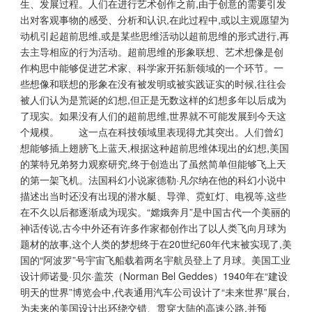
生、发展过程。人们在进行艺术创作之前,由于创意的需要引发
出对客观事物的感受、分析和认识,在此过程中,或以主观愿望为
动机引起超前思维,或是某些思维活动以超前思维的形式进行,再
去主导相应的行为活动。超前思维的形象联想、艺术想像是创
作构思中能够促进艺术家、科学家开拓新领域的一个环节。一
些想像和联想的形象在没有被发明或被实践证实的时候,往往会
被人们认为是荒诞的幻想,但正是无数这样的幻想多年以后成为
了现实。如果没有人们的超前思维,世界就不可能发展到今天这
个规模。 这一点在科技领域里表现得尤其突出。人们曾幻
想能够插上翅膀飞上蓝天,根据这种超前思维体现出的幻想,美国
的莱特兄弟努力观察研究,终于创造出了虽然简单但能够飞上天
的第一架飞机。法国科幻小说家德勒·凡尔纳在他的科幻小说中
描述出当时还没有出现的潜水艇、导弹、霓虹灯、电视等,这些
在不久以后都逐渐成为现实。“嫦娥奔月”是中国古代一个美丽的
神话传说,古今中外还有许多作家都创作出了以人类飞向月球为
题材的故事,这个人类的梦想终于在20世纪60年代末被实现了,美
国的“阿波罗”号宇宙飞船载着两名宇航员登上了月球。美国工业
设计师诺曼·贝尔·盖茨（Norman Bel Geddes）1940年在“建设
明天的世界”博览会中,代表通用汽车公司设计了“未来世界”展台,
为未来的美国设计出环绕交错、贯穿大陆的高速公路,并预