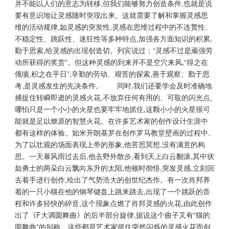
并不能以人们的意志为转移,但我们能够努力创造条件,也就是说
要有意识地让灵感随时突现出来。这就需要了解和掌握灵感思
维的活动规律,如灵感的突发性,灵感在思维过程中的不连贯性、
不稳定性、跳跃性、迷狂性等多种特点,加强各方面知识的积累,
勤于思索,给灵感的出现创造切。列宾说过：“灵感不过是顽强劳
动所获得的奖赏”。但这种灵感的到来并不是空穴来风,“得之在
俄顷,积之在乎日”,辛勤的劳动、艰苦的探索,善于观察、勤于思
考,是灵感发生的先决条件。 同时,我们还要学会及时准确地
捕捉住转瞬即逝的灵感火花,不放弃任何有用的、可取的闪光点,
哪怕只是一个小小的火星也要牢牢地抓住,这颗小小的火星很可
能就是足以燎原的智慧火花。在许多艺术家的创作设计生涯中
都有这样的体验。如米开朗基罗在创作罗马教堂壁画的过程中,
为了以壮观的场面表现上帝的形象,他苦思冥想,没有满意的构
思。一天暴风雨过去后,他去野外散步,看到天上白云翻滚,其中状
如勇士的两朵白云飘向东升的太阳,他顿时彻悟,突发灵感,立刻回
去着手进行创作,绘出了气势浩大的创世纪杰作。有一次肖邦养
着的一只小猫在他的钢琴键盘上跳来跳去,出现了一个跳跃的音
程和许多轻快的碎音,这个现象点燃了肖邦灵感的火花,由此创作
出了《F大调圆舞曲》的后半部分旋律,据说这个曲子又有“猫的
圆舞曲”的别称。这些都是艺术家抓住突然闪烁的灵感火花而创