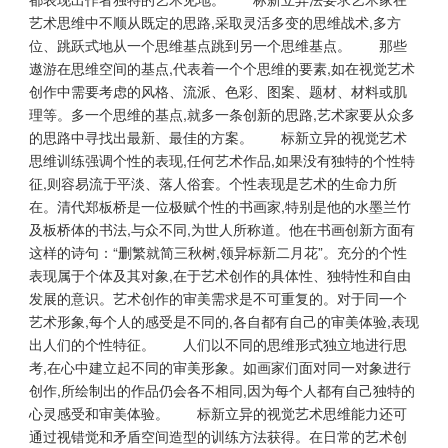
艺术思维中不顺从既定的思路,采取灵活多变的思维战术,多方
位、跳跃式地从一个思维基点跳到另一个思维基点。 那些
遨游在思维空间的基点,代表着一个个思维的要素,如在视觉艺术
创作中需要考虑的风格、流派、色彩、图案、题材、材料或肌
理等。多一个思维的基点,就多一条创新的思路,艺术家要从众多
的思路中寻找出最新、最佳的方案。 标新立异的视觉艺术
思维训练强调个性的表现,任何艺术作品,如果没有独特的个性特
征,则容易流于平淡、落人俗套。个性表现是艺术的生命力所
在。清代郑板桥是一位极赋个性的书画家,特别是他的水墨兰竹
及板桥体的书法,与众不同,为世人所称道。他在书画创新方面有
这样的诗句：“删繁就简三秋树,领异标新二月花”。充分的个性
表现属于个体及其对象,在于艺术创作的具体性、独特性和自由
发展的意识。艺术创作的审美需求是不可重复的。对于同一个
艺术形象,每个人的感受是不同的,各自都有自己的审美体验,表现
出人们的个性特征。 人们以不同的思维形式独立地进行思
考,在心中建立起不同的审美形象。如画家们面对同一对象进行
创作,所绘制出的作品仍会各不相同,因为每个人都有自己独特的
心灵感受和审美体验。 标新立异的视觉艺术思维能力还可
通过视错觉和矛盾空间造型的训练方法获得。在日常的艺术创