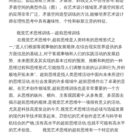
间形态。如边洛斯三角形、矛盾形、斜线交叉不合理形等,都是
矛盾空间的典型作品（图）。在艺术设计领域里,矛盾空间形式
的应用非常广泛。矛盾空间造型训练的方法,能够培养艺术设计
师在理性思考中具有趣味性、个性和标新立异的特征。
视觉艺术思维训练---超前思维训练
在视觉艺术思维中,超前思维是人类特有的思维形式之
一,“是人们根据客观事物的发展规律,在综合现实世界提供的多
方面信息的基础上,对于客观事物和人们的实践活动的发展趋
势、未来图景及其实现的基本过程的预测、推断和构想的一种
思维过程和思维形式,它能指导人们调整当前的认识和行为,并积
极地开拓未来”。超前思维是指人类思维活动中面向未来所进行
的思维活动,在社会发展的许多领域中,超前思维作出了卓著的贡
献。在艺术创作领域里,超前思维训练也是非常重要的一个方
面。从思维的纵向、横向、主客观因素中,从多角度、多层面去
揭示超前思维的规律,是视觉艺术思维中一项很有意义的活动。
尤其是科技高度发达的今天,视觉艺术思维活动必须与迅猛发展
的现代科学技术联系起来。ZI世纪的艺术创作是艺术与科学有
机结合的产物,没有高水平的超前思维活动,也就不可能有高水平
的艺术创造。 视觉艺术思维的超前思维有一个特定的发