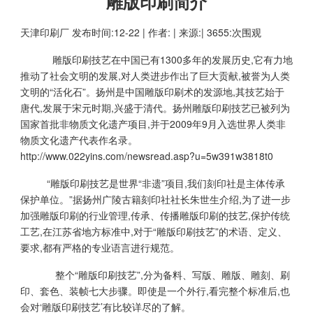
雕版印刷简介
天津印刷厂
发布时间:12-22 | 作者: | 来源:| 3655:次围观
雕版印刷技艺在中国已有1300多年的发展历史,它有力地
推动了社会文明的发展,对人类进步作出了巨大贡献,被誉为人类
文明的“活化石”。扬州是中国雕版印刷术的发源地,其技艺始于
唐代,发展于宋元时期,兴盛于清代。扬州雕版印刷技艺已被列为
国家首批非物质文化遗产项目,并于2009年9月入选世界人类非
物质文化遗产代表作名录。
http://www.022yins.com/newsread.asp?u=5w391w3818t0
“雕版印刷技艺是世界“非遗”项目,我们刻印社是主体传承
保护单位。”据扬州广陵古籍刻印社社长朱世生介绍,为了进一步
加强雕版印刷的行业管理,传承、传播雕版印刷的技艺,保护传统
工艺,在江苏省地方标准中,对于“雕版印刷技艺”的术语、定义、
要求,都有严格的专业语言进行规范。
整个“雕版印刷技艺”,分为备料、写版、雕版、雕刻、刷
印、套色、装帧七大步骤。即使是一个外行,看完整个标准后,也
会对‘雕版印刷技艺’有比较详尽的了解。