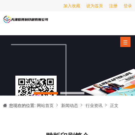
加入收藏
设为首页
注册
登录
画册印刷
海报印刷
服务项目
☰
经营范围
设备展示
新闻动态
关于我们
天津印刷厂是集设计制作、印刷、后期加工为一体的的专业印刷综合服务商。我们一直严格把好印刷品的质量关,为您提供产品样本、精美画册、包装盒、书刊杂志,说明书、报价单、海报、企业年报、手提袋、封套单页、宣传单页、折页、信纸、信封、名片、入(出)库单、无碳复写、表格单据、纸杯、喷绘、商场布展、拱门气球、桁架租赁、超薄灯箱等服务。
联系我们
您现在的位置:
网站首页
新闻动态
行业资讯
正文