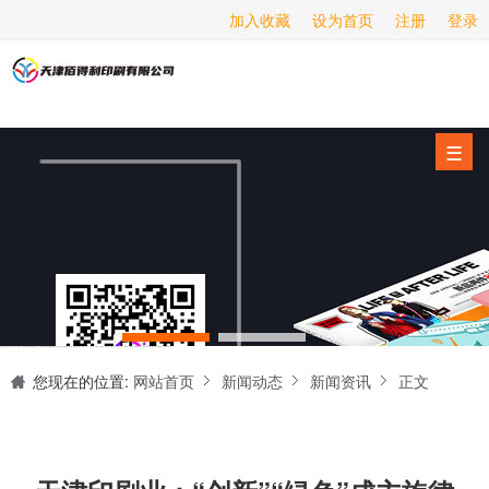
加入收藏
设为首页
注册
登录
画册印刷
海报印刷
服务项目
☰
经营范围
设备展示
新闻动态
关于我们
天津印刷厂是集设计制作、印刷、后期加工为一体的的专业印刷综合服务商。我们一直严格把好印刷品的质量关,为您提供产品样本、精美画册、包装盒、书刊杂志,说明书、报价单、海报、企业年报、手提袋、封套单页、宣传单页、折页、信纸、信封、名片、入(出)库单、无碳复写、表格单据、纸杯、喷绘、商场布展、拱门气球、桁架租赁、超薄灯箱等服务。
联系我们
您现在的位置:
网站首页
新闻动态
新闻资讯
正文