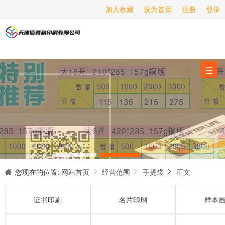
加入收藏
设为首页
注册
登录
画册印刷
海报印刷
服务项目
☰
经营范围
设备展示
新闻动态
关于我们
联系我们
您现在的位置:
网站首页
经营范围
手提袋
正文
证书印刷
名片印刷
样本