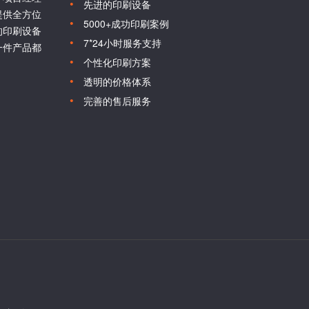
先进的印刷设备
提供全方位
5000+成功印刷案例
的印刷设备
7*24小时服务支持
一件产品都
个性化印刷方案
透明的价格体系
完善的售后服务