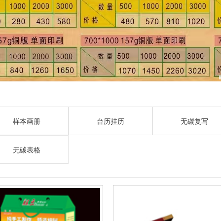
样本画册
台历挂历
无碳复写
无碳表格