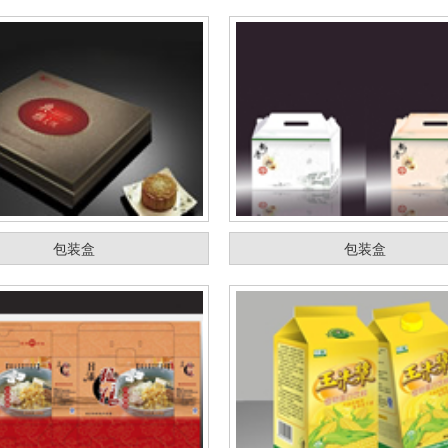
包装盒
包装盒