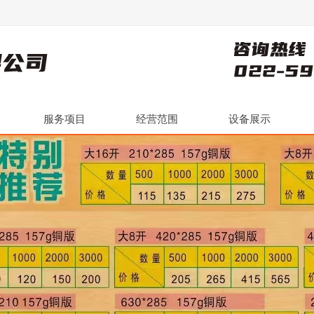
服务项目
经营范围
设备展示