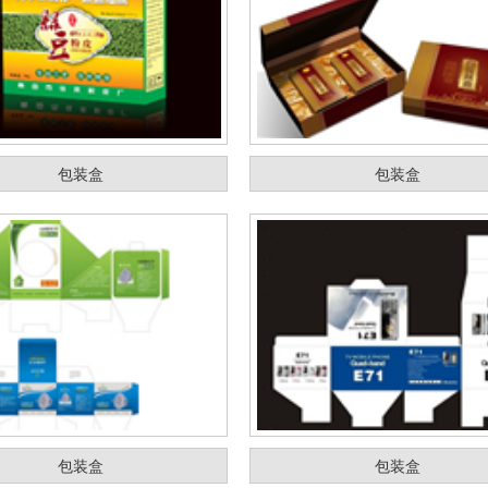
包装盒
包装盒
包装盒
包装盒