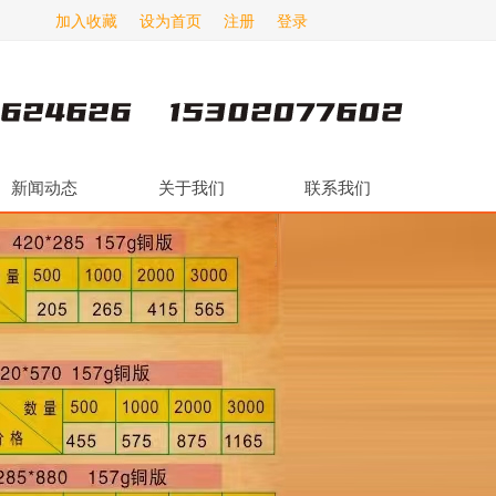
加入收藏
设为首页
注册
登录
新闻动态
关于我们
联系我们