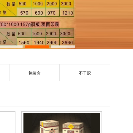
包装盒
不干胶