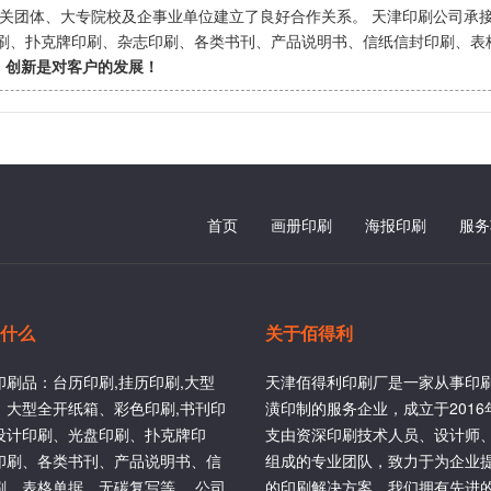
机关团体、大专院校及企事业单位建立了良好合作关系。 天津印刷公司承接
印刷、扑克牌印刷、杂志印刷、各类书刊、产品说明书、信纸信封印刷、表
、创新是对客户的发展！
首页
画册印刷
海报印刷
服务
什么
关于佰得利
印刷品：台历印刷,挂历印刷,大型
天津佰得利印刷厂是一家从事印
、大型全开纸箱、彩色印刷,书刊印
潢印制的服务企业，成立于201
设计印刷、光盘印刷、扑克牌印
支由资深印刷技术人员、设计师
印刷、各类书刊、产品说明书、信
组成的专业团队，致力于为企业
刷、表格单据、无碳复写等。 公司
的印刷解决方案。我们拥有先进