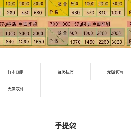
样本画册
台历挂历
无碳复写
无碳表格
手提袋