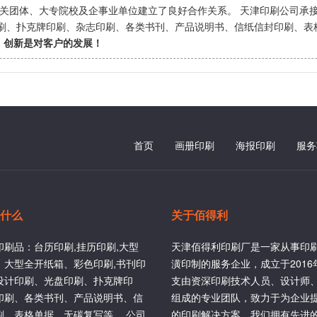
机关团体、大专院校及企事业单位建立了良好合作关系。 天津印刷公司承接
印刷、扑克牌印刷、杂志印刷、各类书刊、产品说明书、信纸信封印刷、表
、创新是对客户的发展！
首页
画册印刷
海报印刷
服务
什么
关于佰得利
印刷品：台历印刷,挂历印刷,大型
天津佰得利印刷厂是一家从事印
、大型全开纸箱、彩色印刷,书刊印
潢印制的服务企业，成立于201
设计印刷、光盘印刷、扑克牌印
支由资深印刷技术人员、设计师
印刷、各类书刊、产品说明书、信
组成的专业团队，致力于为企业
刷、表格单据、无碳复写等。 公司
的印刷解决方案。我们拥有先进