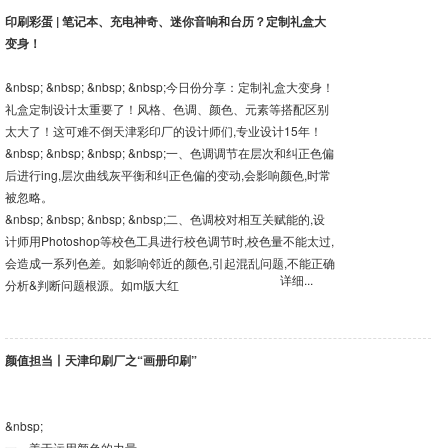
印刷彩蛋 | 笔记本、充电神奇、迷你音响和台历？定制礼盒大
变身！
&nbsp; &nbsp; &nbsp; &nbsp;今日份分享：定制礼盒大变身！
礼盒定制设计太重要了！风格、色调、颜色、元素等搭配区别
太大了！这可难不倒天津彩印厂的设计师们,专业设计15年！
&nbsp; &nbsp; &nbsp; &nbsp;一、色调调节在层次和纠正色偏
后进行ing,层次曲线灰平衡和纠正色偏的变动,会影响颜色,时常
被忽略。
&nbsp; &nbsp; &nbsp; &nbsp;二、色调校对相互关赋能的,设
计师用Photoshop等校色工具进行校色调节时,校色量不能太过,
会造成一系列色差。如影响邻近的颜色,引起混乱问题,不能正确
详细...
分析&判断问题根源。如m版大红
颜值担当丨天津印刷厂之“画册印刷”
&nbsp;
一、善于运用颜色的力量