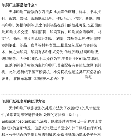
印刷厂主要是做什么？
天津印刷厂能做的东西很多,比如宣传画册、样本、书本报
刊、杂志、票据、纸箱纸盒纸兜、挂历台历、信封、卷纸、图
书印刷、海报印刷等,总之印刷制品在我们的随处可见,也正因如
此,印刷技术交流、印刷招聘、印刷宣传、印刷展会活动等。 将
文字、图画、照片等原稿经制版、施墨、加压等工序,使油墨转
移到纸张、织品、皮革等材料表面上,批量复制原稿内容的技
术。称之为印刷。印刷有多种形式分为:传统胶印,丝网印刷,数
码印刷等。 丝网印刷以手工操作为主,主要用于PET标签印刷。
一般以印制电子标签为主的印刷厂,普遍配备有卷筒纸丝网印刷
机。此外,卷筒纸平压平模切机、小分切机也是这类厂家必备的
详细...
设备。 在国家标准《印刷技术术语》中,
印刷厂纸张变形的处理方法
天津印刷厂纸张变形的处理方法为了改善纸张的尺寸稳定
性,通常要对纸张进行处理,处理的方法有：&nbsp;
&nbsp;&nbsp;&nbsp; 1.涂布。纸张经过涂布可以一定程度上改
善纸张的变形情况。但是,纸张经过单面涂布并干燥后,由于纤维
和水分子结合的平衡系统遭到破坏,会造成纸张内部水分子分布