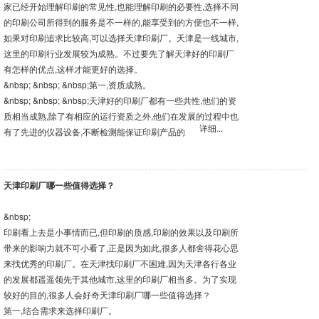
家已经开始理解印刷的常见性,也能理解印刷的必要性,选择不同
的印刷公司所得到的服务是不一样的,能享受到的方便也不一样,
如果对印刷追求比较高,可以选择天津印刷厂。天津是一线城市,
这里的印刷行业发展较为成熟。不过要先了解天津好的印刷厂
有怎样的优点,这样才能更好的选择。
&nbsp; &nbsp; &nbsp;第一,资质成熟。
&nbsp; &nbsp; &nbsp;天津好的印刷厂都有一些共性,他们的资
质相当成熟,除了有相应的运行资质之外,他们在发展的过程中也
详细...
有了先进的仪器设备,不断检测能保证印刷产品的
天津印刷厂哪一些值得选择？
&nbsp;
印刷看上去是小事情而已,但印刷的质感,印刷的效果以及印刷所
带来的影响力就不可小看了,正是因为如此,很多人都舍得花心思
来找优秀的印刷厂。在天津找印刷厂不困难,因为天津各行各业
的发展都遥遥领先于其他城市,这里的印刷厂相当多。为了实现
较好的目的,很多人会好奇天津印刷厂哪一些值得选择？
第一,结合需求来选择印刷厂。