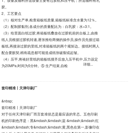
1、设备及辅料所需设备主要有过胶机和压平机；所需辅料有乳
胶。
2、工艺要点
（1）核对生产单,检查箱板纸质量,箱板纸标准含水量为12％。
（2）配制胶黏剂,各成分的质量配比为：白乳胶：水=3:1。
（3）给里面白纸过胶,将箱板纸叠放在过胶机前的台板上,由推
纸人员根据过胶机转速,逐张推给两侧的操作员,操作员先接过箱
板纸,再接涂过胶的里纸,对准箱板纸的两个规矩边。接纸时两人
配合要默契,稍有疏忽都可能造成纸张破裂或起皱。
（4）压平,将裱好里纸的箱板纸撞齐后放入压平机中,压力设定
详细...
为20MPa,时间为5分钟。⑤ 生产结束,自检
套印精准丨天津印刷厂
&nbsp;
套印精准丨天津印刷厂
对于任何天津印刷厂而言套准状态是最应该的常态。五色印刷
机的印刷色序是：黑&mdash;&mdash;蓝-&mdash;&mdash;红
&mdash;&mdash;专&mdash;&mdash;黄,黑色在第一,影像印在