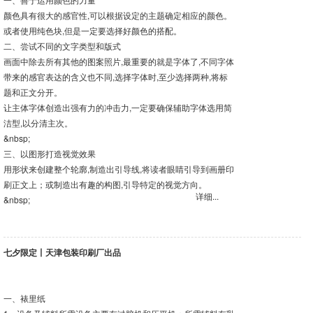
颜色具有很大的感官性,可以根据设定的主题确定相应的颜色。
或者使用纯色块,但是一定要选择好颜色的搭配。
二、尝试不同的文字类型和版式
画面中除去所有其他的图案照片,最重要的就是字体了,不同字体
带来的感官表达的含义也不同,选择字体时,至少选择两种,将标
题和正文分开。
让主体字体创造出强有力的冲击力,一定要确保辅助字体选用简
洁型,以分清主次。
&nbsp;
三、以图形打造视觉效果
用形状来创建整个轮廓,制造出引导线,将读者眼睛引导到画册印
刷正文上；或制造出有趣的构图,引导特定的视觉方向。
详细...
&nbsp;
七夕限定丨天津包装印刷厂出品
一、裱里纸