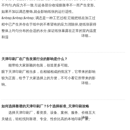
不均匀,内应力不一致,引起各部分收缩膨胀率不一而产生变形。
如果不加以调态整饰,就会影响纸张的运行适性。
&nbsp;&nbsp;&nbsp; 调态是一种工艺过程,它能把纸在加工过
程中已产生并存在于纸中的不希望有的应力消除掉,使纸张获得
整体上均匀分布的合适的水分,保证纸张暴露在正常的室内温度
详细...
和湿
天津印刷厂在广告发展行业的影响是什么？
能带给大家新颖的包装，创造更多可能。
眼下天津印刷厂相当多，在相辅相成的情况下，它带来的影响
较为正面，给予了大家选择上的方便，不可小看它所带来的影
详细...
响。
如何选择靠谱的天津印刷厂？5个选择标准_天津印刷攻略
选择天津印刷厂，看资质、设备、案例、服务、价格五大
详细...
关键点，轻松找到靠谱、专业、性价比高的本地印刷厂家。