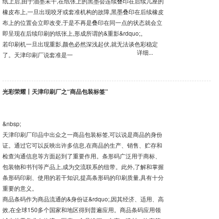
纸上后,由于油墨未干,在纸张上的黑墨会连续叠印在后续几座的
橡皮布上,一旦出现咬牙或套准机构的故障,黑墨叠印在后续橡皮
布上的位置会立即改变,于是不再是叠印在同一点的状态就会立
即呈现在后续印刷的纸张上,形成所谓的&重影&rdquo;。
若印刷机一旦出现重影,颜色必然深浅起伏,就无法谈色彩稳定
详细...
了。天津印刷厂说套准是一
光彩荣耀丨天津印刷厂之“商品包装标签”
&nbsp;
天津印刷厂印品中出众之一商品包装标签,可以说是商品的身份
证。通过它可以反映出许多信息,在商品的生产、销售、贮存和
检查沟通信息等方面起到了重要作用。条形码广泛用于商标、
包装物和书刊等产品上,成为交流联系的纽带。此外,了解和掌握
条形码印刷、使用的若干知识,提高条形码的印刷质量,具有十分
重要的意义。
商品条码作为商品流通的&身份证&rdquo;,因其经济、适用、高
效,在全球150多个国家和地区得到普遍应用。商品条码应用领